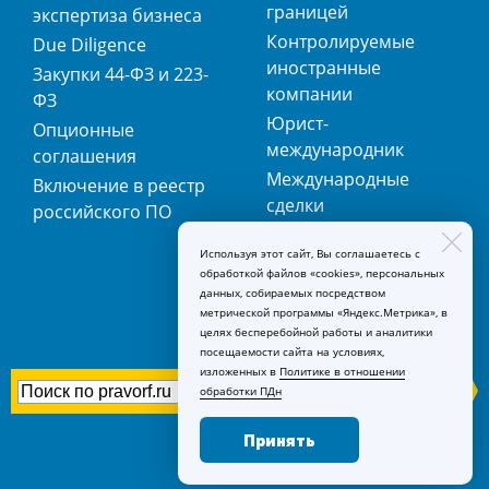
границей
экспертиза бизнеса
Контролируемые
Due Diligence
иностранные
Закупки 44-ФЗ и 223-
компании
ФЗ
Юрист-
Опционные
международник
соглашения
Международные
Включение в реестр
сделки
российского ПО
Международная
Используя этот сайт, Вы соглашаетесь с
регистрация
обработкой файлов «cookies», персональных
товарных знаков
данных, собираемых посредством
метрической программы «Яндекс.Метрика», в
целях бесперебойной работы и аналитики
посещаемости сайта на условиях,
изложенных в
Политике в отношении
обработки ПДн
Принять