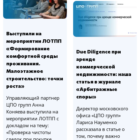
Выступили на
мероприятии ЛОТПП
«Формирование
Due Diligence при
комфортной среды
аренде
проживания.
коммерческой
Малоэтажное
недвижимости: наша
строительство: точки
статья в журнале
роста»
«Арбитражные
споры»
Управляющий партнер
ЦПО групп Анна
Директор московского
Коняева выступила на
офиса «ЦПО групп»
мероприятии ЛОТПП с
Лариса Науменко
докладом на тему:
рассказала в статье о
«Проверка чистоты
том, почему важно
сделок при покупке