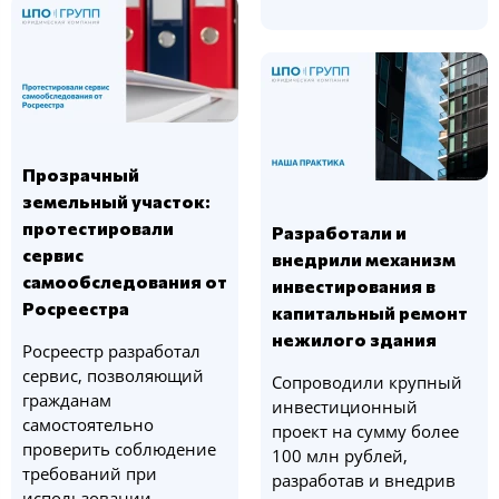
Прозрачный
земельный участок:
протестировали
Разработали и
сервис
внедрили механизм
самообследования от
инвестирования в
Росреестра
капитальный ремонт
нежилого здания
Росреестр разработал
сервис, позволяющий
Сопроводили крупный
гражданам
инвестиционный
самостоятельно
проект на сумму более
проверить соблюдение
100 млн рублей,
требований при
разработав и внедрив
использовании