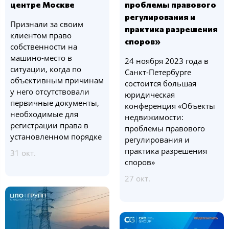
центре Москве
проблемы правового
регулирования и
Признали за своим
практика разрешения
клиентом право
споров»
собственности на
машино-место в
24 ноября 2023 года в
ситуации, когда по
Санкт-Петербурге
объективным причинам
состоится большая
у него отсутствовали
юридическая
первичные документы,
конференция «Объекты
необходимые для
недвижимости:
регистрации права в
проблемы правового
установленном порядке
регулирования и
практика разрешения
31 окт.
споров»
27 окт.