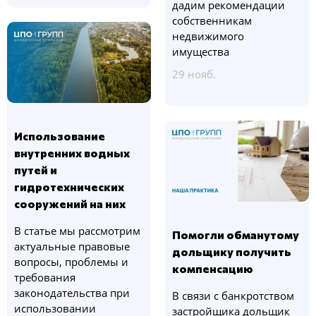
дадим рекомендации
собственникам
недвижимого
имущества
29 нояб.
Использование
внутренних водных
путей и
гидротехнических
сооружений на них
В статье мы рассмотрим
Помогли обманутому
актуальные правовые
дольщику получить
вопросы, проблемы и
компенсацию
требования
законодательства при
В связи с банкротством
использовании
застройщика дольщик