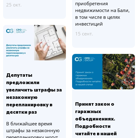
приобретения
25 окт.
недвижимости на Бали,
в том числе в целях
инвестиций
15 сент.
Депутаты
предложили
увеличить штрафы за
незаконную
Принят закон о
перепланировку в
гаражных
десятки раз
объединениях.
В ближайшее время
Подробности
штрафы за незаконную
читайте в нашей
перепланировку могут