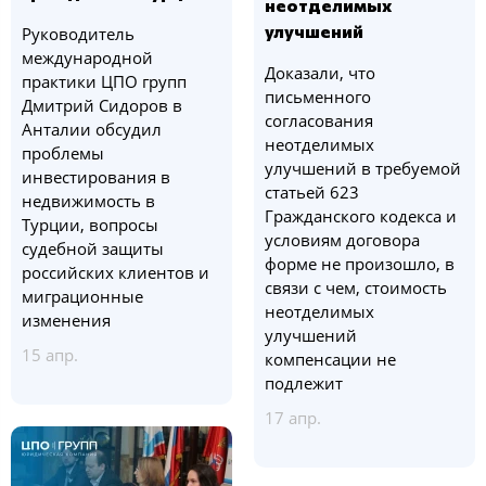
неотделимых
улучшений
Руководитель
международной
Доказали, что
практики ЦПО групп
письменного
Дмитрий Сидоров в
согласования
Анталии обсудил
неотделимых
проблемы
улучшений в требуемой
инвестирования в
статьей 623
недвижимость в
Гражданского кодекса и
Турции, вопросы
условиям договора
судебной защиты
форме не произошло, в
российских клиентов и
связи с чем, стоимость
миграционные
неотделимых
изменения
улучшений
15 апр.
компенсации не
подлежит
17 апр.