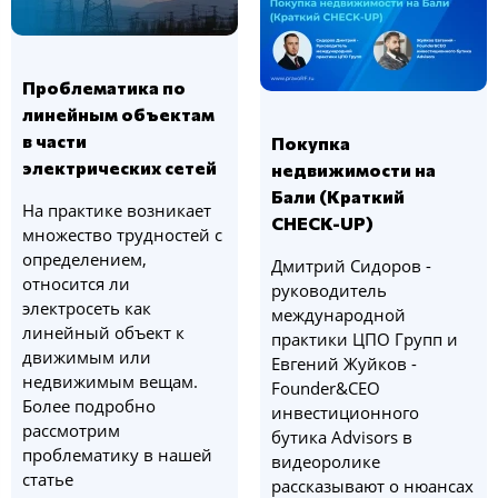
Проблематика по
линейным объектам
в части
Покупка
электрических сетей
недвижимости на
Бали (Краткий
На практике возникает
CHECK-UP)
множество трудностей с
определением,
Дмитрий Сидоров -
относится ли
руководитель
электросеть как
международной
линейный объект к
практики ЦПО Групп и
движимым или
Евгений Жуйков -
недвижимым вещам.
Founder&CEO
Более подробно
инвестиционного
рассмотрим
бутика Advisors в
проблематику в нашей
видеоролике
статье
рассказывают о нюансах