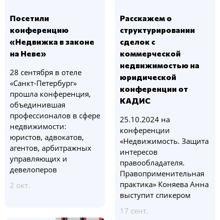
Посетили
Расскажем о
конференцию
структурировании
«Недвижка в законе
сделок с
на Неве»
коммерческой
недвижимостью на
28 сентября в отеле
юридической
«Санкт-Петербург»
конференции от
прошла конференция,
КАДИС
объединившая
профессионалов в сфере
25.10.2024 на
недвижимости:
конференции
юристов, адвокатов,
«Недвижимость. Защита
агентов, арбитражных
интересов
управляющих и
правообладателя.
девелоперов
Правоприменительная
практика» Коняева Анна
2 окт.
выступит спикером
17 сент.