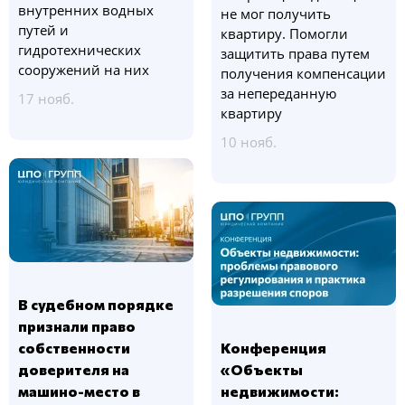
внутренних водных
не мог получить
путей и
квартиру. Помогли
гидротехнических
защитить права путем
сооружений на них
получения компенсации
за непереданную
17 нояб.
квартиру
10 нояб.
В судебном порядке
признали право
собственности
Конференция
доверителя на
«Объекты
машино-место в
недвижимости: