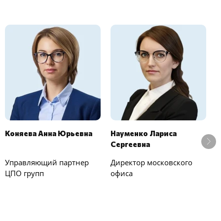
Коняева Анна Юрьевна
Науменко Лариса
Ч
Сергеевна
П
Управляющий партнер
Директор московского
З
ЦПО групп
офиса
п