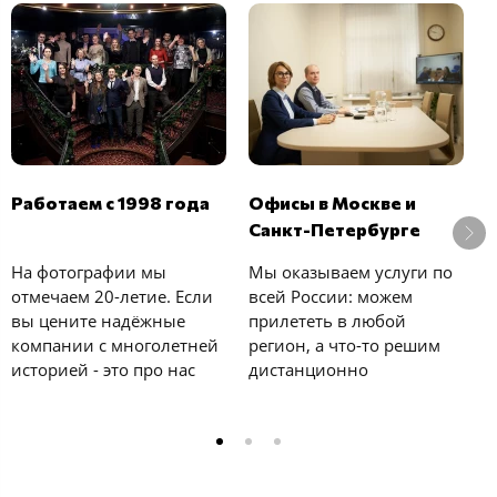
В
Работаем с 1998 года
Офисы в Москве и
б
Санкт-Петербурге
У
На фотографии мы
Мы оказываем услуги по
с
отмечаем 20-летие. Если
всей России: можем
к
вы цените надёжные
прилететь в любой
е
компании с многолетней
регион, а что-то решим
у
историей - это про нас
дистанционно
и