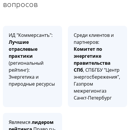
вопросов
ИД "Коммерсантъ":
Среди клиентов и
Лучшие
партнеров:
отраслевые
Комитет по
практики
энергетике
(региональный
правительства
рейтинг):
СПб
, СПБГБУ "Центр
Энергетика и
энергосбережения",
природные ресурсы
Газпром
межрегионгаз
Санкт-Петербург
Являемся
лидером
рейтинга
Право.ru-