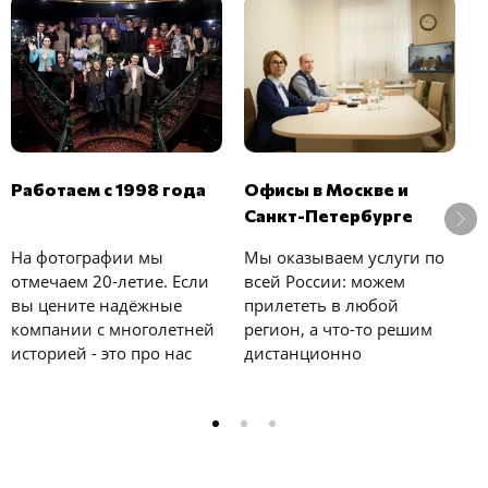
В
Работаем с 1998 года
Офисы в Москве и
б
Санкт-Петербурге
У
На фотографии мы
Мы оказываем услуги по
с
отмечаем 20-летие. Если
всей России: можем
к
вы цените надёжные
прилететь в любой
е
компании с многолетней
регион, а что-то решим
у
историей - это про нас
дистанционно
и