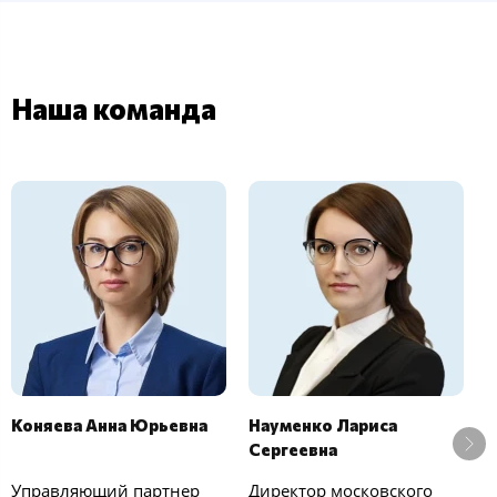
Наша команда
Коняева Анна Юрьевна
Науменко Лариса
Ч
Сергеевна
П
Управляющий партнер
Директор московского
З