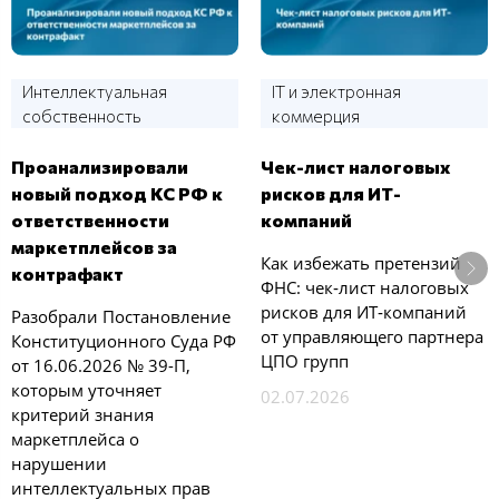
Интеллектуальная
IT и электронная
собственность
коммерция
Проанализировали
Чек-лист налоговых
новый подход КС РФ к
рисков для ИТ-
ответственности
компаний
маркетплейсов за
Как избежать претензий
контрафакт
ФНС: чек‑лист налоговых
рисков для ИТ‑компаний
Разобрали Постановление
от управляющего партнера
Конституционного Суда РФ
ЦПО групп
от 16.06.2026 № 39-П,
которым уточняет
02.07.2026
критерий знания
маркетплейса о
нарушении
интеллектуальных прав