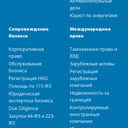
Антимонопольные
дела
Юрист по энергетике
Сопровождение
Международное
бизнеса
право
Корпоративное
Таможенное право и
право
ВЭД
Обслуживание
Зарубежные активы
бизнеса
Регистрация
Регистрация НКО
зарубежных
компаний
Помощь по 115-ФЗ
Недвижимость за
Юридическая
границей
экспертиза бизнеса
Контролируемые
Due Diligence
иностранные
Закупки 44-ФЗ и 223-
компании
ФЗ