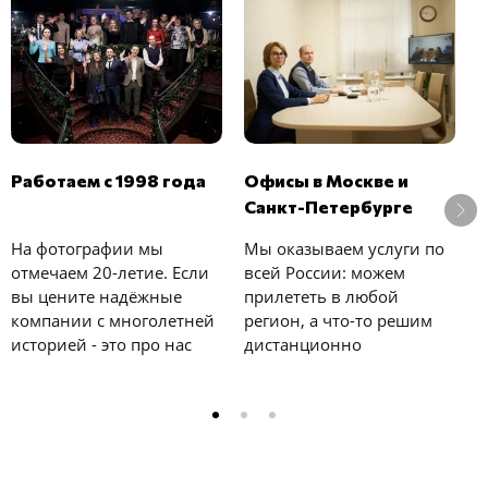
В
Работаем с 1998 года
Офисы в Москве и
б
Санкт-Петербурге
У
На фотографии мы
Мы оказываем услуги по
с
отмечаем 20-летие. Если
всей России: можем
к
вы цените надёжные
прилететь в любой
е
компании с многолетней
регион, а что-то решим
у
историей - это про нас
дистанционно
и