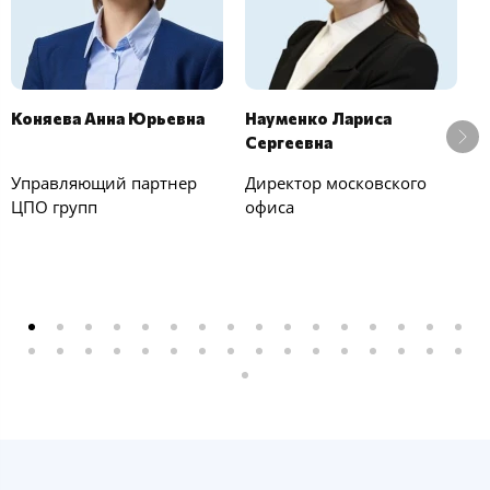
Коняева Анна Юрьевна
Науменко Лариса
Ч
Сергеевна
П
Управляющий партнер
Директор московского
З
ЦПО групп
офиса
п