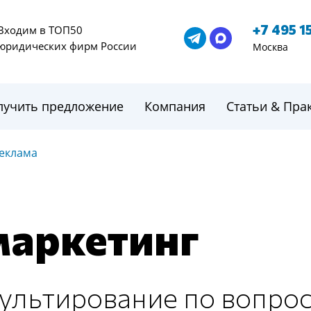
+7 495 1
Входим в ТОП50
юридических фирм России
Москва
лучить предложение
Компания
Статьи & Пра
еклама
маркетинг
ультирование по вопро