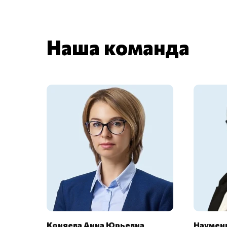
Наша команда
Коняева Анна Юрьевна
Науменк