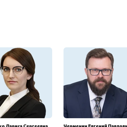
о Лариса Сергеевна
Черменин Евгений Павлов