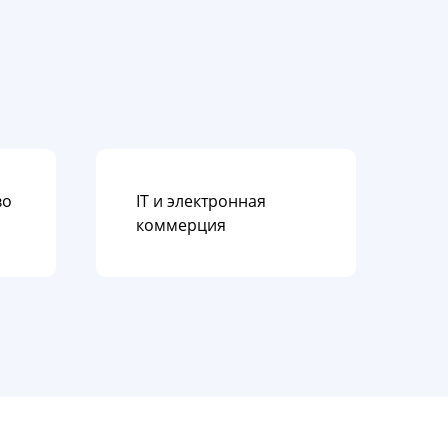
во
IT и электронная
коммерция