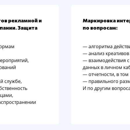
тов рекламной и
Маркировка инте
пании. Защита
по вопросам:
нормам
— алгоритма действ
— анализ креативов (
ероприятий,
— взаимодействия с
бований
данных в личном ка
— отчетности, в том
й службе,
— правильного разм
бственность
И по другим вопрос
цами,
аспространении