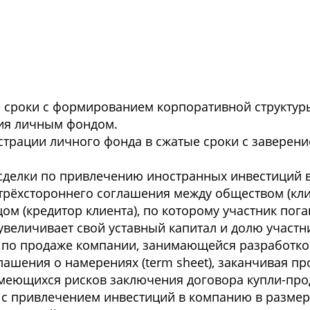
 сроки с формированием корпоративной структуры
ния личным фондом.
трации личного фонда в сжатые сроки с заверени
сделки по привлечению иностранных инвестиций в
трёхстороннего соглашения между обществом (клие
м (кредитор клиента), по которому участник пога
увеличивает свой уставный капитал и долю участни
 по продаже компании, занимающейся разработк
лашения о намерениях (term sheet), заканчивая п
 имеющихся рисков заключения договора купли-про
с привлечением инвестиций в компанию в размер