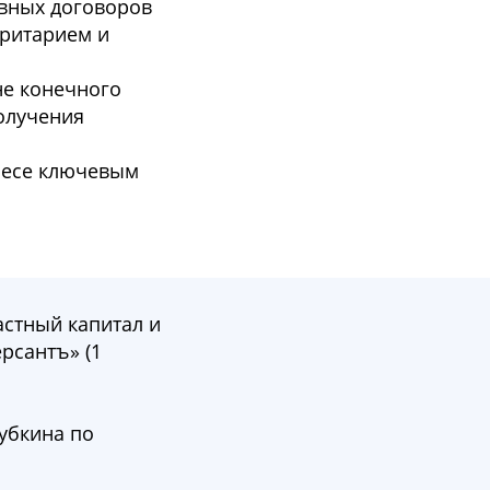
ивных договоров
оритарием и
не конечного
олучения
несе ключевым
астный капитал и
рсантъ» (1
Губкина по