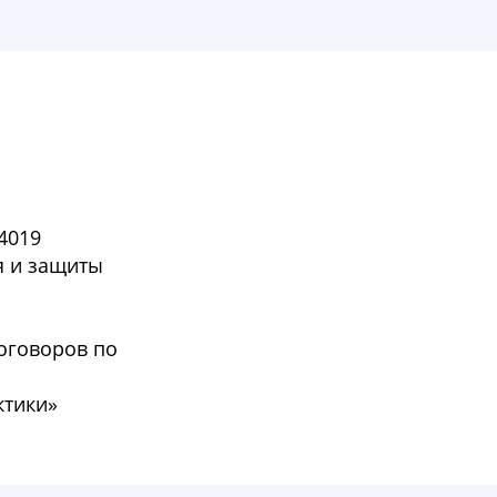
4019
я и защиты
договоров по
ктики»