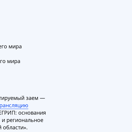
его мира
го мира
ертируемый заем —
трансляцию
ЕГРИП: основания
П и региональное
 области».