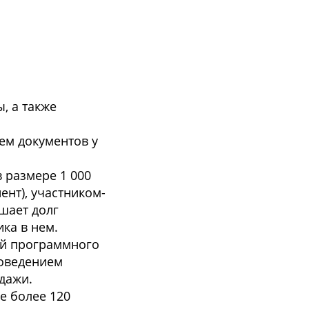
, а также
ем документов у
 размере 1 000
нт), участником-
шает долг
ка в нем.
ой программного
роведением
дажи.
е более 120