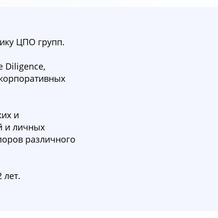
ику ЦПО групп.
Diligence,
 корпоративных
их и
й и личных
поров различного
 лет.