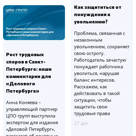
Как защититься от
понуждения к
увольнению?
Проблема, связанная с
незаконным
увольнением, сохраняет
свою остроту.
Рост трудовых
Работодатель зачастую
споров в Санкт-
понуждает работника
Петербурге: наши
уволиться, нарушая
комментарии для
баланс интересов.
«Делового
Расскажем, как
Петербурга»
действовать в такой
ситуации, чтобы
Анна Коняева –
защитить свои
управляющий партнер
трудовые права
ЦПО групп выступила
экспертом для издания
27 дек.
«Деловой Петербург»,
рассказав об основных