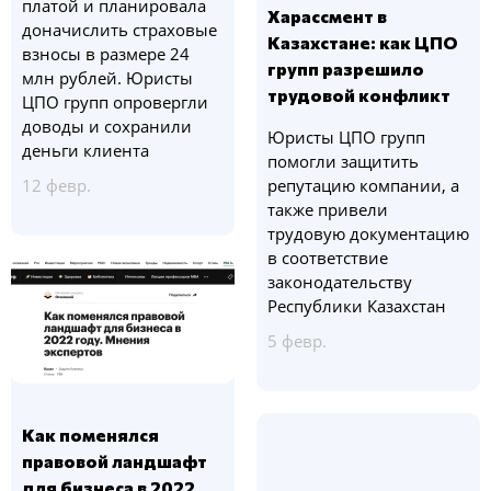
платой и планировала
Харассмент в
доначислить страховые
Казахстане: как ЦПО
взносы в размере 24
групп разрешило
млн рублей. Юристы
трудовой конфликт
ЦПО групп опровергли
доводы и сохранили
Юристы ЦПО групп
деньги клиента
помогли защитить
12 февр.
репутацию компании, а
также привели
трудовую документацию
в соответствие
законодательству
Республики Казахстан
5 февр.
Как поменялся
правовой ландшафт
для бизнеса в 2022