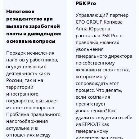
РБК Pro
Налоговое
Управляющий партнер
резидентство при
CPO GROUP Коняева
выплате заработной
Анна Юрьевна
платы и дивидендов:
рассказала РБК Pro о
основные вопросы
правовых нюансах
увольнения
Порядок исчисления
генерального директора
налогов у работников,
по собственному
осуществляющих
желанию и сложностях,
деятельность как в
которые могут
России, так и на
сопровождать этот
территории
процесс. Что делать,
иностранного
если компания
государства, вызывает
препятствует
множество вопросов.
увольнению? Как
Проблема правильного
удалить сведения о себе
налогообложения
из ЕГРЮЛ? Как
актуальна и в
генеральному
отношениях между
директору защитить