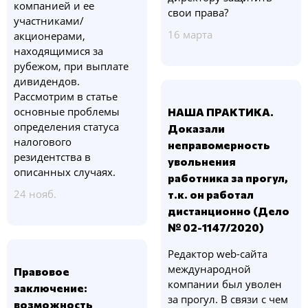
компанией и ее
свои права?
участниками/
16 марта
акционерами,
находящимися за
рубежом, при выплате
дивидендов.
Рассмотрим в статье
основные проблемы
НАША ПРАКТИКА.
определения статуса
Доказали
налогового
неправомерность
резидентства в
увольнения
описанных случаях.
работника за прогул,
24 нояб.
т.к. он работал
дистанционно (Дело
№ 02-1147/2020)
Редактор web-сайта
международной
Правовое
компании был уволен
заключение:
за прогул. В связи с чем
возможность