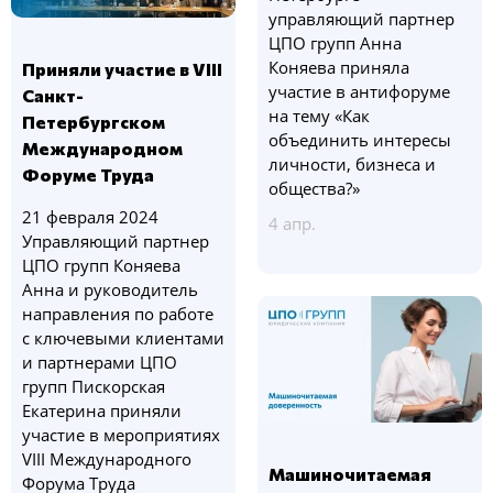
управляющий партнер
ЦПО групп Анна
Коняева приняла
Приняли участие в VIII
участие в антифоруме
Санкт-
на тему «Как
Петербургском
объединить интересы
Международном
личности, бизнеса и
Форуме Труда
общества?»
21 февраля 2024
4 апр.
Управляющий партнер
ЦПО групп Коняева
Анна и руководитель
направления по работе
с ключевыми клиентами
и партнерами ЦПО
групп Пискорская
Екатерина приняли
участие в мероприятиях
VIII Международного
Машиночитаемая
Форума Труда