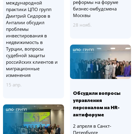
реформы на форуме
международной
бизнес-омбудсмена
практики ЦПО групп
Москвы
Дмитрий Сидоров в
Анталии обсудил
28 нояб.
проблемы
инвестирования в
недвижимость в
Турции, вопросы
судебной защиты
российских клиентов и
миграционные
изменения
15 апр.
Обсудили вопросы
управления
персоналом на HR-
антифоруме
2 апреля в Санкт-
Петербурге