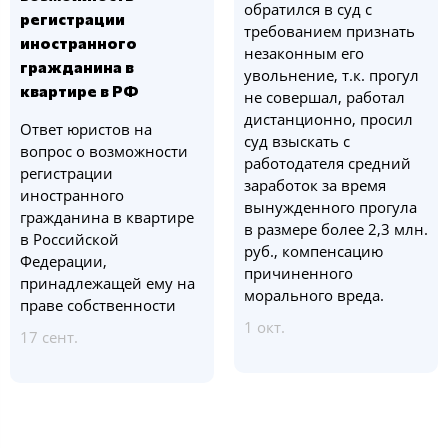
обратился в суд с
регистрации
требованием признать
иностранного
незаконным его
гражданина в
увольнение, т.к. прогул
квартире в РФ
не совершал, работал
дистанционно, просил
Ответ юристов на
суд взыскать с
вопрос о возможности
работодателя средний
регистрации
заработок за время
иностранного
вынужденного прогула
гражданина в квартире
в размере более 2,3 млн.
в Российской
руб., компенсацию
Федерации,
причиненного
принадлежащей ему на
морального вреда.
праве собственности
1 окт.
17 сент.