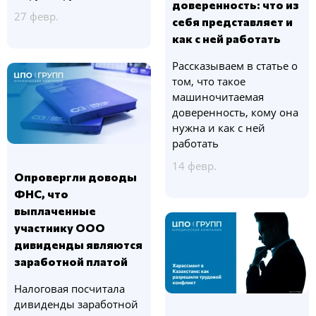
доверенность: что из
27 февр.
себя представляет и
как с ней работать
Рассказываем в статье о
том, что такое
машиночитаемая
доверенность, кому она
нужна и как с ней
работать
14 февр.
Опровергли доводы
ФНС, что
выплаченные
участнику ООО
дивиденды являются
заработной платой
Налоговая посчитала
дивиденды заработной