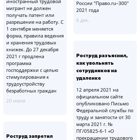
иностранный трудовой
России "Право.ru–300"
мигрант не должен
2021 года
получать патент или
6 дек.
разрешение на работу. С
1 сентября меняется
форма, правила ведения
и хранения трудовых
книжек. До 27 декабря
Роструд разъяснил,
2021 г продлена
как увольнять
программа
господдержки с целью
сотрудников на
стимулирования к
удаленке
трудоустройству
12 апреля 2021 на
безработных граждан
официальном сайте
20 июля
опубликовано Письмо
Федеральной службы по
труду и занятости от 30
марта 2021 г. №
ПГ/05825-6-1 «О
Роструд запретил
прекращении трудового