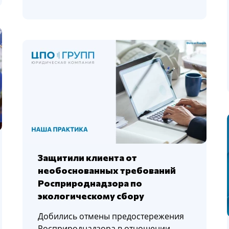
Защитили клиента от
необоснованных требований
Росприроднадзора по
экологическому сбору
Добились отмены предостережения
Росприроднадзора в отношении