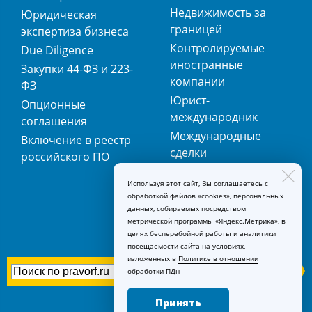
Недвижимость за
Юридическая
границей
экспертиза бизнеса
Контролируемые
Due Diligence
иностранные
Закупки 44-ФЗ и 223-
компании
ФЗ
Юрист-
Опционные
международник
соглашения
Международные
Включение в реестр
сделки
российского ПО
Международная
Используя этот сайт, Вы соглашаетесь с
регистрация
обработкой файлов «cookies», персональных
товарных знаков
данных, собираемых посредством
метрической программы «Яндекс.Метрика», в
целях бесперебойной работы и аналитики
посещаемости сайта на условиях,
изложенных в
Политике в отношении
обработки ПДн
Принять