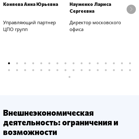
Коняева Анна Юрьевна
Науменко Лариса
Ч
Сергеевна
П
Управляющий партнер
Директор московского
З
ЦПО групп
офиса
п
Внешнеэкономическая
деятельность: ограничения и
возможности