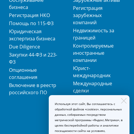
Обслуживание
Зарубежные активы
бизнеса
Регистрация
Регистрация НКО
зарубежных
компаний
Помощь по 115-ФЗ
Недвижимость за
Юридическая
границей
экспертиза бизнеса
Контролируемые
Due Diligence
иностранные
Закупки 44-ФЗ и 223-
компании
ФЗ
Юрист-
Опционные
международник
соглашения
Международные
Включение в реестр
сделки
российского ПО
Международная
Используя этот сайт, Вы соглашаетесь с
регистрация
обработкой файлов «cookies», персональных
товарных знаков
данных, собираемых посредством
метрической программы «Яндекс.Метрика», в
целях бесперебойной работы и аналитики
посещаемости сайта на условиях,