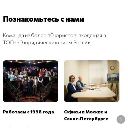
Познакомьтесь с нами
Команда из более 40 юристов, входящая в
ТОП-50 юридических фирм России
В
Работаем с 1998 года
Офисы в Москве и
б
Санкт-Петербурге