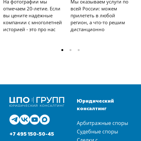
У
На фотографии мы
Мы оказываем услуги по
с
отмечаем 20-летие. Если
всей России: можем
к
вы цените надёжные
прилететь в любой
е
компании с многолетней
регион, а что-то решим
у
историей - это про нас
дистанционно
и
Юридический
консалтинг
Арбитражные споры
Судебные споры
+7 495 150-50-45
Сделки с