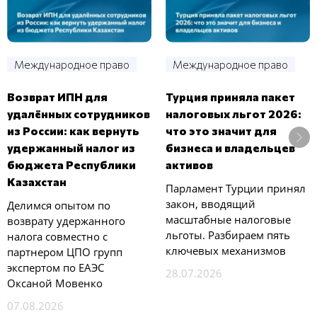
Международное право
Международное право
Возврат ИПН для
Турция приняла пакет
удалённых сотрудников
налоговых льгот 2026:
из России: как вернуть
что это значит для
удержанный налог из
бизнеса и владельцев
бюджета Республики
активов
Казахстан
Парламент Турции принял
закон, вводящий
Делимся опытом по
масштабные налоговые
возврату удержанного
льготы. Разбираем пять
налога совместно с
ключевых механизмов
партнером ЦПО групп
экспертом по ЕАЭС
28.07.2026
Оксаной Мовенко
07.08.2026