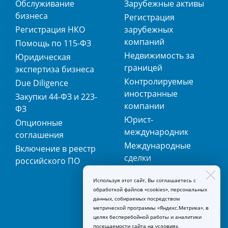
Обслуживание
Зарубежные активы
бизнеса
Регистрация
Регистрация НКО
зарубежных
компаний
Помощь по 115-ФЗ
Недвижимость за
Юридическая
границей
экспертиза бизнеса
Контролируемые
Due Diligence
иностранные
Закупки 44-ФЗ и 223-
компании
ФЗ
Юрист-
Опционные
международник
соглашения
Международные
Включение в реестр
сделки
российского ПО
Международная
Используя этот сайт, Вы соглашаетесь с
регистрация
обработкой файлов «cookies», персональных
товарных знаков
данных, собираемых посредством
метрической программы «Яндекс.Метрика», в
целях бесперебойной работы и аналитики
посещаемости сайта на условиях,