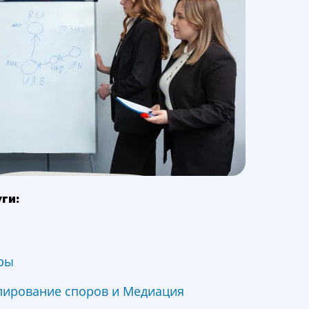
ги:
ры
лирование споров и Медиация