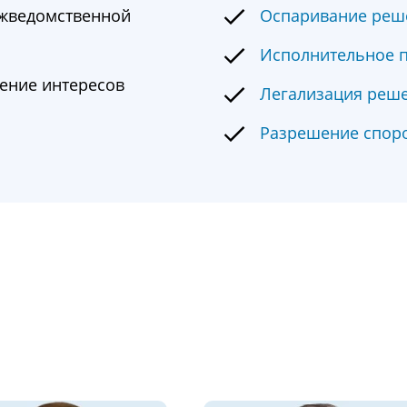
ежведомственной
Оспаривание реше
Исполнительное 
ление интересов
Легализация реше
Разрешение спор