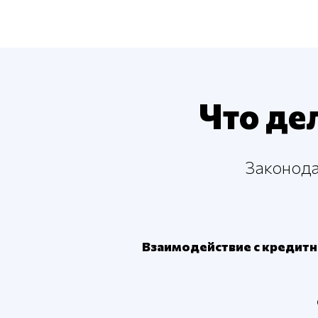
Что де
Законода
Взаимодействие с кредитн