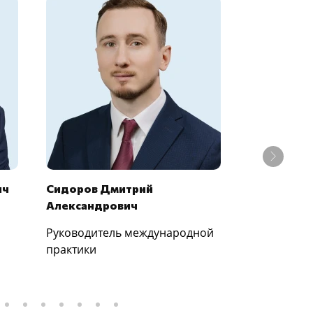
ич
Сидоров Дмитрий
Топлакалц
Александрович
Руководитель международной
Руководите
практики
практики