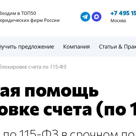
+7 495 1
Входим в ТОП50
юридических фирм России
Москва
лучить предложение
Компания
Статьи & Пра
локировке счета по 115-ФЗ
ая помощь
вке счета (по 
по 115-ФЗ в срочном по