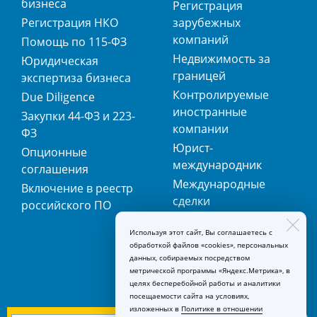
бизнеса
Регистрация
Регистрация НКО
зарубежных
компаний
Помощь по 115-ФЗ
Недвижимость за
Юридическая
границей
экспертиза бизнеса
Контролируемые
Due Diligence
иностранные
Закупки 44-ФЗ и 223-
компании
ФЗ
Юрист-
Опционные
международник
соглашения
Международные
Включение в реестр
сделки
российского ПО
Международная
Используя этот сайт, Вы соглашаетесь с
регистрация
обработкой файлов «cookies», персональных
товарных знаков
данных, собираемых посредством
метрической программы «Яндекс.Метрика», в
целях бесперебойной работы и аналитики
посещаемости сайта на условиях,
изложенных в
Политике в отношении