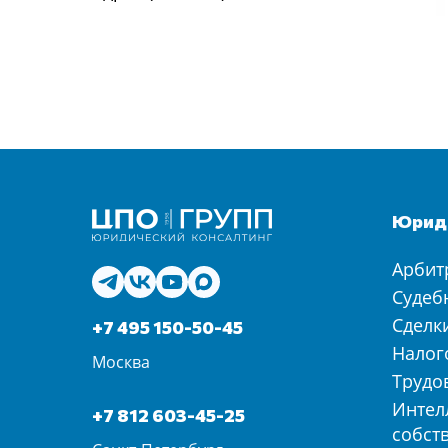
Юриди
Арбит
Судеб
Сделк
+7 495 150-50-45
Налог
Москва
Трудо
Интел
+7 812 603-45-25
собст