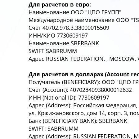
Для расчетов в евро:
Наименование ООО "ЦПО ГРУПП"
Международное наименование OOO "T
Счёт 40702.978.3.38000015509
ИНН/КИО 7730609197
Наименование SBERBANK
SWIFT SABRRUMM
Адрес RUSSIAN FEDERATION, , MOSCOW, V
Для расчетов в долларах (Account requ
Получатель (BENEFICIARY): ООО "ЦПО Г
Счет (Account): 40702840938000012632
ИНН (National ID): 7730609197
Адрес (Address): Российская Федерация, 
ул. Кржижановского, дом 14, корп. 3, пом
Банк (BENEFICIARY BANK): SBERBANK
SWIFT: SABRRUMM
Адрес (Address): RUSSIAN FEDERATION, 