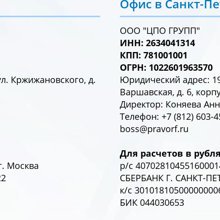
Офис в Санкт-Пе
ООО "ЦПО ГРУПП"
ИНН: 2634041314
КПП: 781001001
ОГРН: 1022601963570
ул. Кржижановского, д.
Юридический адрес: 196
Варшавская, д. 6, корп
Директор: Коняева Ан
Телефон: +7 (812) 603-4
boss@pravorf.ru
Для расчетов в рубля
. Москва
р/с 4070281045516000
22
СБЕРБАНК Г. САНКТ-ПЕ
к/с 30101810500000000
БИК 044030653