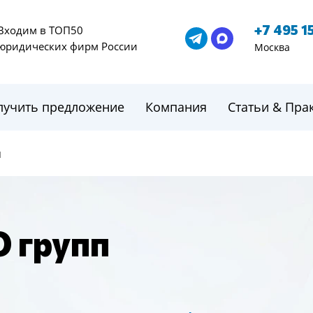
+7 495 1
Входим в ТОП50
юридических фирм России
Москва
лучить предложение
Компания
Статьи & Пра
ы
 групп