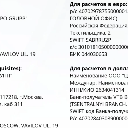
Для расчетов в евро:
р/с 4070297875500000
SPO GRUPP"
ГОЛОВНОЙ ОФИС)
Российская Федерация, 
Текстильщика, 2
SWIFT SABRRU2P
к/с 30101810500000000
AVILOV UL. 19
БИК 044030653
isites):
Для расчетов в долл
РУПП"
Наименование ООО "Ц
Междунар. Наименован
ИНН/КИО 2634041314
117218, г.Москва,
Банк-получатель VTB Ba
. каб 311
(TSENTRALNYI BRANCH
SWIFT код Банка-полу
Р/с 40702840308900000
MOSCOW, VAVILOV UL. 19