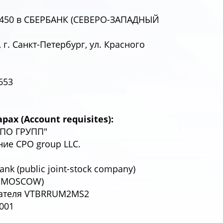
1450 в СБЕРБАНК (СЕВЕРО-ЗАПАДНЫЙ
г. Санкт-Петербург, ул. Красного
653
арах
(Account requisites):
ПО ГРУПП"
ие CPO group LLC.
nk (public joint-stock company)
, MOSCOW)
чателя VTBRRUM2MS2
001