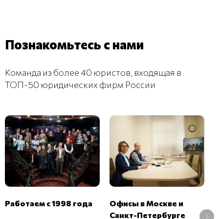
Познакомьтесь с нами
Команда из более 40 юристов, входящая в
ТОП-50 юридических фирм России
В
Работаем с 1998 года
Офисы в Москве и
б
Санкт-Петербурге