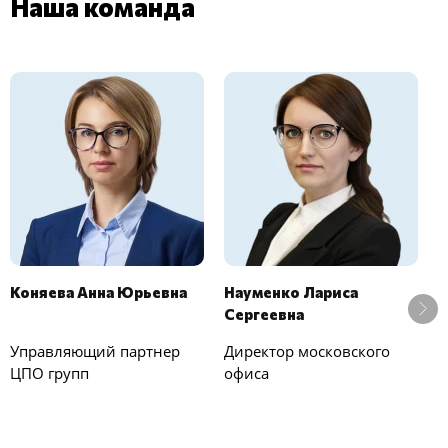
Наша команда
Коняева Анна Юрьевна
Науменко Лариса
Ч
Сергеевна
П
Управляющий партнер
Директор московского
З
ЦПО групп
офиса
п