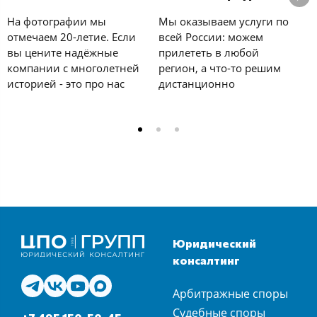
У
На фотографии мы
Мы оказываем услуги по
с
отмечаем 20-летие. Если
всей России: можем
к
вы цените надёжные
прилететь в любой
е
компании с многолетней
регион, а что-то решим
у
историей - это про нас
дистанционно
и
Юридический
консалтинг
Арбитражные споры
Судебные споры