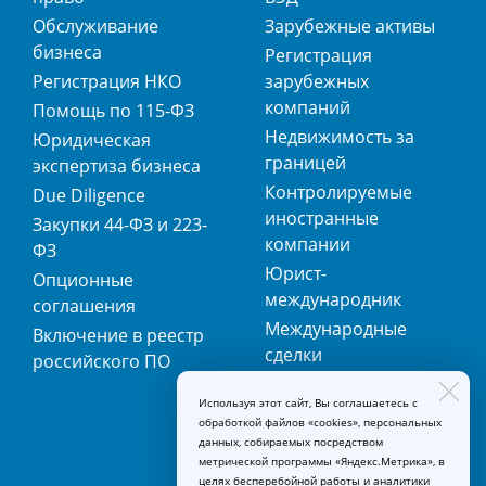
Обслуживание
Зарубежные активы
бизнеса
Регистрация
Регистрация НКО
зарубежных
компаний
Помощь по 115-ФЗ
Недвижимость за
Юридическая
границей
экспертиза бизнеса
Контролируемые
Due Diligence
иностранные
Закупки 44-ФЗ и 223-
компании
ФЗ
Юрист-
Опционные
международник
соглашения
Международные
Включение в реестр
сделки
российского ПО
Международная
Используя этот сайт, Вы соглашаетесь с
регистрация
обработкой файлов «cookies», персональных
товарных знаков
данных, собираемых посредством
метрической программы «Яндекс.Метрика», в
целях бесперебойной работы и аналитики