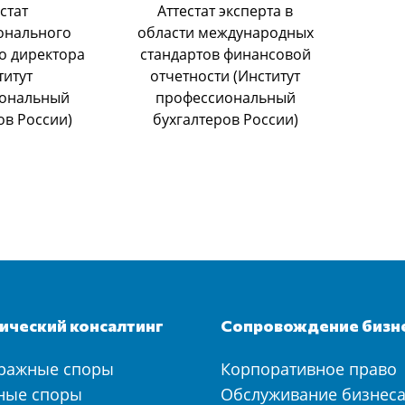
стат
Аттестат эксперта в
онального
области международных
о директора
стандартов финансовой
титут
отчетности (Институт
ональный
профессиональный
ов России)
бухгалтеров России)
ческий консалтинг
Сопровождение бизн
ражные споры
Корпоративное право
ные споры
Обслуживание бизнес