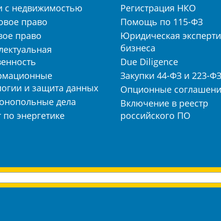
и с недвижимостью
Регистрация НКО
овое право
Помощь по 115-ФЗ
вое право
Юридическая эксперти
бизнеса
лектуальная
венность
Due Diligence
рмационные
Закупки 44-ФЗ и 223-Ф
логии и защита данных
Опционные соглашен
онопольные дела
Включение в реестр
 по энергетике
российского ПО