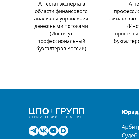
Аттестат эксперта в
Атте
области финансового
професси
анализа и управления
финансовог
денежными потоками
(Инс
(Институт
професси
профессиональный
бухгалтер
бухгалтеров России)
Юриди
Арбит
Судеб