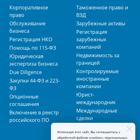
Корпоративное
Таможенное право и
право
ВЭД
Обслуживание
Зарубежные активы
бизнеса
Регистрация
Регистрация НКО
зарубежных
компаний
Помощь по 115-ФЗ
Недвижимость за
Юридическая
границей
экспертиза бизнеса
Контролируемые
Due Diligence
иностранные
Закупки 44-ФЗ и 223-
компании
ФЗ
Юрист-
Опционные
международник
соглашения
Международные
Включение в реестр
сделки
российского ПО
Международная
Используя этот сайт, Вы соглашаетесь с
регистрация
обработкой файлов «cookies», персональных