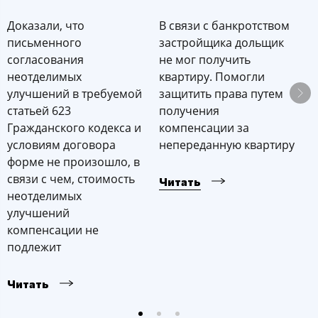
Доказали, что
В связи с банкротством
П
письменного
застройщика дольщик
к
согласования
не мог получить
с
неотделимых
квартиру. Помогли
м
улучшений в требуемой
защитить права путем
с
статьей 623
получения
о
Гражданского кодекса и
компенсации за
у
условиям договора
непереданную квартиру
п
форме не произошло, в
н
связи с чем, стоимость
р
Читать
неотделимых
у
улучшений
компенсации не
Ч
подлежит
Читать