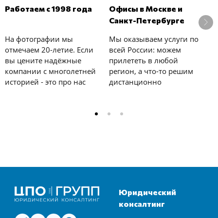
В
Работаем с 1998 года
Офисы в Москве и
б
Санкт-Петербурге
У
На фотографии мы
Мы оказываем услуги по
с
отмечаем 20-летие. Если
всей России: можем
к
вы цените надёжные
прилететь в любой
е
компании с многолетней
регион, а что-то решим
у
историей - это про нас
дистанционно
и
Юридический
консалтинг