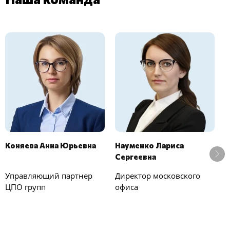
Коняева Анна Юрьевна
Науменко Лариса
Ч
Сергеевна
П
Управляющий партнер
Директор московского
З
ЦПО групп
офиса
п