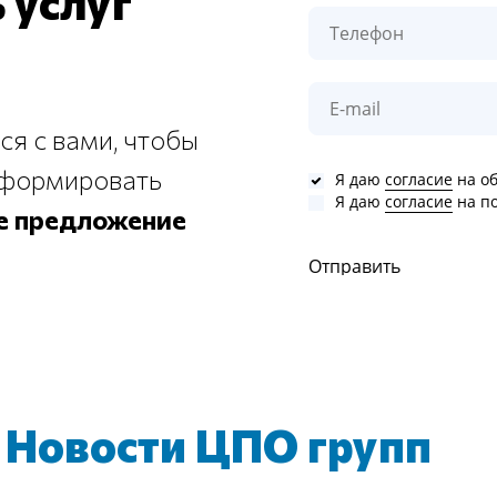
 услуг
ся с вами, чтобы
сформировать
Я даю
согласие
на об
Я даю
согласие
на п
е предложение
Отправить
е
Новости ЦПО групп