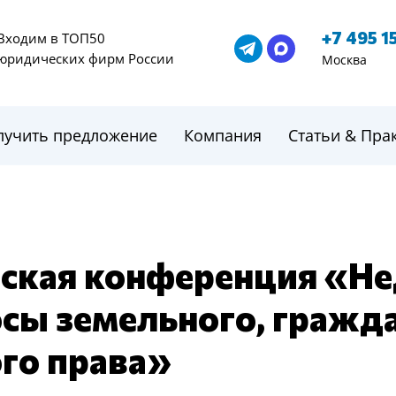
+7 495 1
Входим в ТОП50
юридических фирм России
Москва
лучить предложение
Компания
Статьи & Пра
ская конференция «Н
сы земельного, гражда
го права»