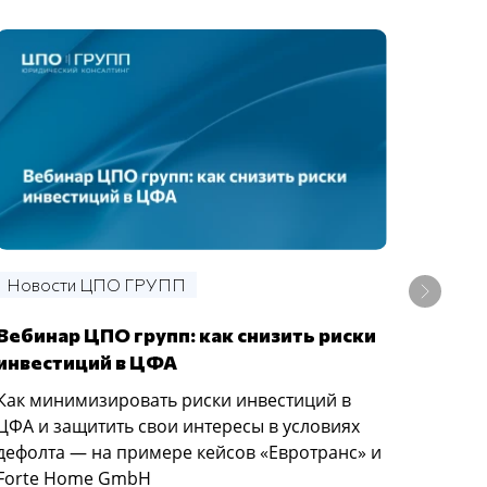
Новости ЦПО ГРУПП
Ново
Вебинар ЦПО групп: как снизить риски
Выст
инвестиций в ЦФА
2026
Как минимизировать риски инвестиций в
Руков
ЦФА и защитить свои интересы в условиях
групп
дефолта — на примере кейсов «Евротранс» и
Масшт
Forte Home GmbH
России