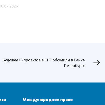
сниже
10.07.2026
07.07.
Будущее IT-проектов в СНГ обсудили в Санкт-
Петербурге
еса
Международное право