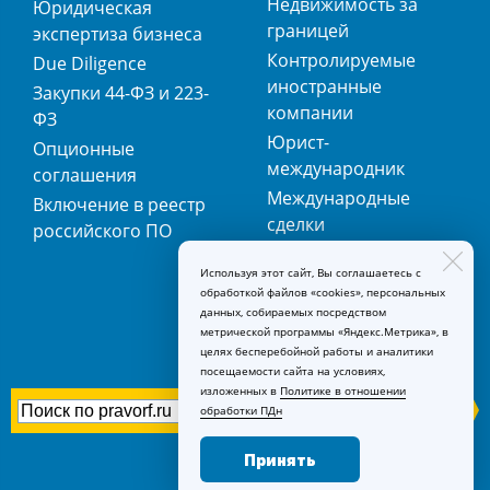
Недвижимость за
Юридическая
границей
экспертиза бизнеса
Контролируемые
Due Diligence
иностранные
Закупки 44-ФЗ и 223-
компании
ФЗ
Юрист-
Опционные
международник
соглашения
Международные
Включение в реестр
сделки
российского ПО
Международная
Используя этот сайт, Вы соглашаетесь с
регистрация
обработкой файлов «cookies», персональных
товарных знаков
данных, собираемых посредством
метрической программы «Яндекс.Метрика», в
целях бесперебойной работы и аналитики
посещаемости сайта на условиях,
изложенных в
Политике в отношении
обработки ПДн
Принять