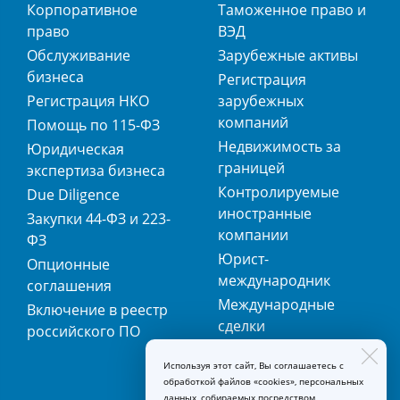
Корпоративное
Таможенное право и
право
ВЭД
Обслуживание
Зарубежные активы
бизнеса
Регистрация
Регистрация НКО
зарубежных
компаний
Помощь по 115-ФЗ
Недвижимость за
Юридическая
границей
экспертиза бизнеса
Контролируемые
Due Diligence
иностранные
Закупки 44-ФЗ и 223-
компании
ФЗ
Юрист-
Опционные
международник
соглашения
Международные
Включение в реестр
сделки
российского ПО
Международная
Используя этот сайт, Вы соглашаетесь с
регистрация
обработкой файлов «cookies», персональных
товарных знаков
данных, собираемых посредством