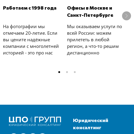
В
Работаем с 1998 года
Офисы в Москве и
б
Санкт-Петербурге
У
На фотографии мы
Мы оказываем услуги по
с
отмечаем 20-летие. Если
всей России: можем
к
вы цените надёжные
прилететь в любой
е
компании с многолетней
регион, а что-то решим
у
историей - это про нас
дистанционно
и
Юридический
консалтинг