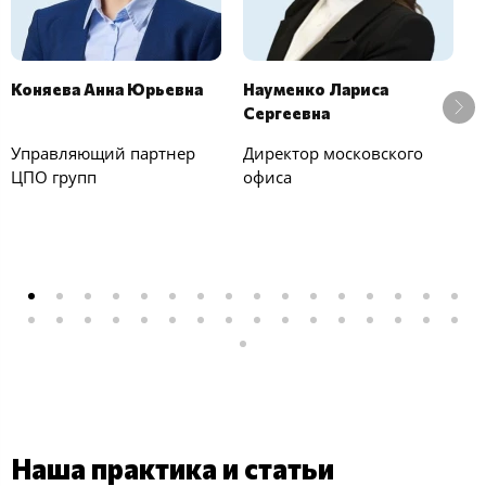
Коняева Анна Юрьевна
Науменко Лариса
Ч
Сергеевна
П
Управляющий партнер
Директор московского
З
ЦПО групп
офиса
п
Наша практика и статьи