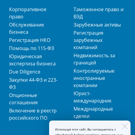
Корпоративное
Таможенное право и
право
ВЭД
Обслуживание
Зарубежные активы
бизнеса
Регистрация
Регистрация НКО
зарубежных
компаний
Помощь по 115-ФЗ
Недвижимость за
Юридическая
границей
экспертиза бизнеса
Контролируемые
Due Diligence
иностранные
Закупки 44-ФЗ и 223-
компании
ФЗ
Юрист-
Опционные
международник
соглашения
Международные
Включение в реестр
сделки
российского ПО
Международная
Используя этот сайт, Вы соглашаетесь с
регистрация
обработкой файлов «cookies», персональных