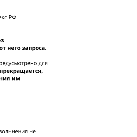
екс РФ
ез
т него запроса.
редусмотрено для
 прекращается,
ения им
увольнения не