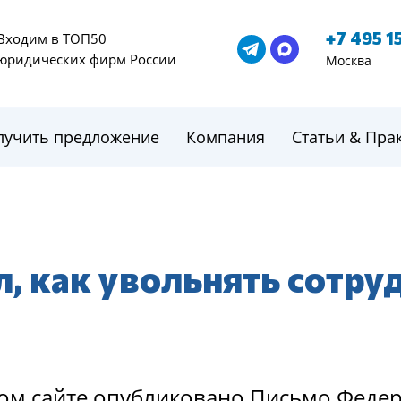
+7 495 1
Входим в ТОП50
юридических фирм России
Москва
лучить предложение
Компания
Статьи & Пра
л, как увольнять сотру
ном сайте опубликовано Письмо Феде