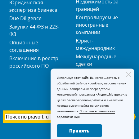
Недвижимость за
Юридическая
границей
экспертиза бизнеса
Контролируемые
Due Diligence
иностранные
Закупки 44-ФЗ и 223-
компании
ФЗ
Юрист-
Опционные
международник
соглашения
Международные
Включение в реестр
сделки
российского ПО
Международная
Используя этот сайт, Вы соглашаетесь с
регистрация
обработкой файлов «cookies», персональных
товарных знаков
данных, собираемых посредством
метрической программы «Яндекс.Метрика», в
целях бесперебойной работы и аналитики
посещаемости сайта на условиях,
изложенных в
Политике в отношении
обработки ПДн
Принять