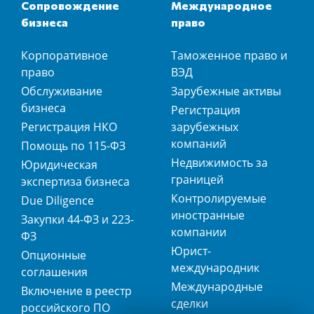
Сопровождение
Международное
бизнеса
право
Корпоративное
Таможенное право и
право
ВЭД
Обслуживание
Зарубежные активы
бизнеса
Регистрация
Регистрация НКО
зарубежных
компаний
Помощь по 115-ФЗ
Недвижимость за
Юридическая
границей
экспертиза бизнеса
Контролируемые
Due Diligence
иностранные
Закупки 44-ФЗ и 223-
компании
ФЗ
Юрист-
Опционные
международник
соглашения
Международные
Включение в реестр
сделки
российского ПО