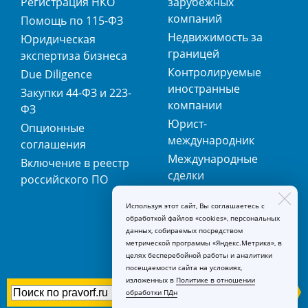
Регистрация НКО
зарубежных
компаний
Помощь по 115-ФЗ
Недвижимость за
Юридическая
границей
экспертиза бизнеса
Контролируемые
Due Diligence
иностранные
Закупки 44-ФЗ и 223-
компании
ФЗ
Юрист-
Опционные
международник
соглашения
Международные
Включение в реестр
сделки
российского ПО
Международная
Используя этот сайт, Вы соглашаетесь с
регистрация
обработкой файлов «cookies», персональных
товарных знаков
данных, собираемых посредством
метрической программы «Яндекс.Метрика», в
целях бесперебойной работы и аналитики
посещаемости сайта на условиях,
изложенных в
Политике в отношении
обработки ПДн