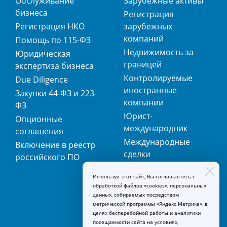
Обслуживание
Зарубежные активы
бизнеса
Регистрация
Регистрация НКО
зарубежных
компаний
Помощь по 115-ФЗ
Недвижимость за
Юридическая
границей
экспертиза бизнеса
Контролируемые
Due Diligence
иностранные
Закупки 44-ФЗ и 223-
компании
ФЗ
Юрист-
Опционные
международник
соглашения
Международные
Включение в реестр
сделки
российского ПО
Международная
Используя этот сайт, Вы соглашаетесь с
регистрация
обработкой файлов «cookies», персональных
товарных знаков
данных, собираемых посредством
метрической программы «Яндекс.Метрика», в
целях бесперебойной работы и аналитики
посещаемости сайта на условиях,