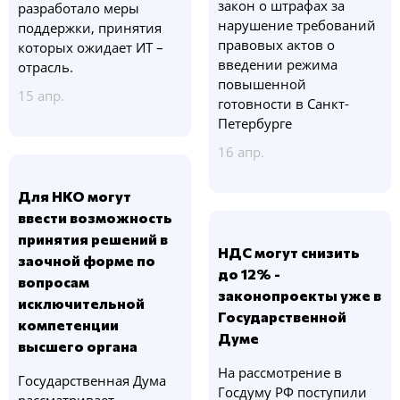
закон о штрафах за
разработало меры
нарушение требований
поддержки, принятия
правовых актов о
которых ожидает ИТ –
введении режима
отрасль.
повышенной
15 апр.
готовности в Санкт-
Петербурге
16 апр.
Для НКО могут
ввести возможность
принятия решений в
НДС могут снизить
заочной форме по
до 12% -
вопросам
законопроекты уже в
исключительной
Государственной
компетенции
Думе
высшего органа
На рассмотрение в
Государственная Дума
Госдуму РФ поступили