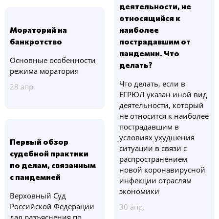
деятельности, не
относящийся к
Мораторий на
наиболее
банкротство
пострадавшим от
пандемии. Что
Основные особенности
делать?
режима моратория
Что делать, если в
28 апр.
ЕГРЮЛ указан иной вид
деятельности, который
не относится к наиболее
пострадавшим в
условиях ухудшения
Первый обзор
ситуации в связи с
судебной практики
распространением
по делам, связанным
новой коронавирусной
с пандемией
инфекции отраслям
экономики
Верховный Суд
Российской Федерации
30 апр.
дал разъяснения по