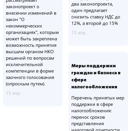
рассматривает
два законопроекта,
законопроект о
один предлагает
внесении изменений в
снизить ставку НДС до
закон "О
12%, а второй до 15%
некоммерческих
организациях", которым
15 апр.
может быть закреплена
возможность принятия
высшим органом НКО
решений по вопросам
исключительной
Меры поддержки
компетенции в форме
граждан и бизнеса в
заочного голосования
сфере
(опросным путем).
налогообложения
15 апр.
Перечень принятых мер
поддержки в сфере
налогообложения:
перенос сроков
представления
налоговой отчетности,