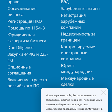
право
ВЭД
Обслуживание
Зарубежные активы
бизнеса
Регистрация
Регистрация НКО
зарубежных
компаний
Помощь по 115-ФЗ
Недвижимость за
Юридическая
границей
экспертиза бизнеса
Контролируемые
Due Diligence
иностранные
Закупки 44-ФЗ и 223-
компании
ФЗ
Юрист-
Опционные
международник
соглашения
Международные
Включение в реестр
сделки
российского ПО
Международная
Используя этот сайт, Вы соглашаетесь с
регистрация
обработкой файлов «cookies», персональных
товарных знаков
данных, собираемых посредством
метрической программы «Яндекс.Метрика», в