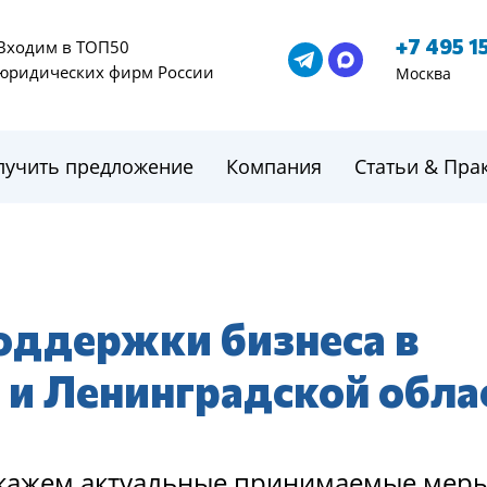
+7 495 1
Входим в ТОП50
юридических фирм России
Москва
лучить предложение
Компания
Статьи & Пра
оддержки бизнеса в
 и Ленинградской обла
укажем актуальные принимаемые мер