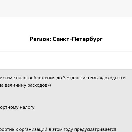
Регион: Санкт-Петербург
истеме налогообложения до 3% (для системы «доходы») и
на величину расходов»)
портному налогу
рортных организаций в этом году предусматривается