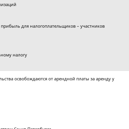
анизаций
а прибыль для налогоплательщиков – участников
ьному налогу
ьства освобождаются от арендной платы за аренду у