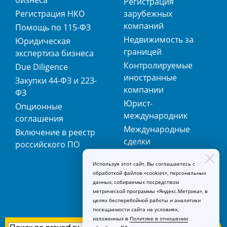
бизнеса
Регистрация
Регистрация НКО
зарубежных
компаний
Помощь по 115-ФЗ
Недвижимость за
Юридическая
границей
экспертиза бизнеса
Контролируемые
Due Diligence
иностранные
Закупки 44-ФЗ и 223-
компании
ФЗ
Юрист-
Опционные
международник
соглашения
Международные
Включение в реестр
сделки
российского ПО
Международная
Используя этот сайт, Вы соглашаетесь с
регистрация
обработкой файлов «cookies», персональных
товарных знаков
данных, собираемых посредством
метрической программы «Яндекс.Метрика», в
целях бесперебойной работы и аналитики
посещаемости сайта на условиях,
изложенных в
Политике в отношении