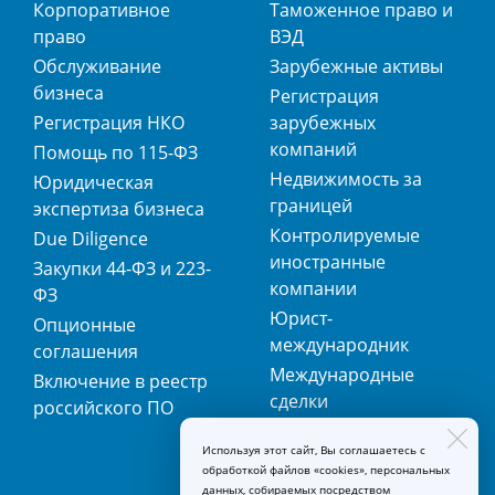
Корпоративное
Таможенное право и
право
ВЭД
Обслуживание
Зарубежные активы
бизнеса
Регистрация
Регистрация НКО
зарубежных
компаний
Помощь по 115-ФЗ
Недвижимость за
Юридическая
границей
экспертиза бизнеса
Контролируемые
Due Diligence
иностранные
Закупки 44-ФЗ и 223-
компании
ФЗ
Юрист-
Опционные
международник
соглашения
Международные
Включение в реестр
сделки
российского ПО
Международная
Используя этот сайт, Вы соглашаетесь с
регистрация
обработкой файлов «cookies», персональных
товарных знаков
данных, собираемых посредством