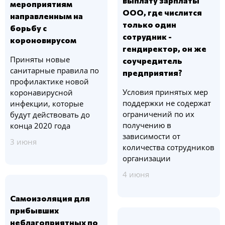
выплату зарплаты
мероприятиям
ООО, где числится
направленным на
только один
борьбу с
сотрудник -
короновирусом
гендиректор, он же
Приняты новые
соучредитель
санитарные правила по
предприятия?
профилактике новой
Условия принятых мер
коронавирусной
поддержки не содержат
инфекции, которые
ограничений по их
будут действовать до
получению в
конца 2020 года
зависимости от
3 июня
количества сотрудников
организации
4 июня
Самоизоляция для
прибывших
неблагоприятных по