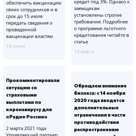
кредит под 3%. Однако к
обеспечить вакцинацию
заемщикам
своих сотрудников и в
установлены строгие
срок до 15 июля
требования. Подробнее
передать сведения о
о программе льготного
проведенной
кредитования читайте в
вакцинации властям
статье
18 июня
18 марта
Прокомментировали
Обращаем внимание
ситуацию со
бизнеса: с 14 ноября
страховыми
2020 года вводятся
выплатами по
дополнительные
коронавирусу для
ограничения в части
«Радио России»
противодействия
2 марта 2021 года
распространению
Управляющий партнер