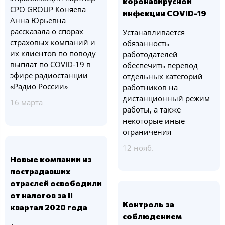
коронавирусной
CPO GROUP Коняева
инфекции COVID-19
Анна Юрьевна
рассказала о спорах
Устанавливается
страховых компаний и
обязанность
их клиентов по поводу
работодателей
выплат по COVID-19 в
обеспечить перевод
эфире радиостанции
отдельных категорий
«Радио России»
работников на
дистанционный режим
16 марта
работы, а также
некоторые иные
ограничения
12 нояб.
Новые компании из
пострадавших
отраслей освободили
от налогов за II
Контроль за
квартал 2020 года
соблюдением