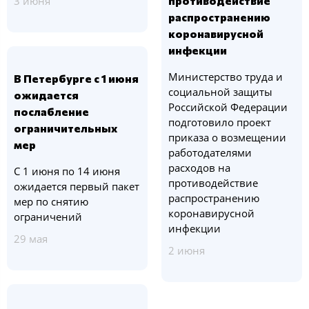
3 июня
противодействие
распространению
коронавирусной
инфекции
Министерство труда и
В Петербурге с 1 июня
социальной защиты
ожидается
Российской Федерации
послабление
подготовило проект
ограничительных
приказа о возмещении
мер
работодателями
расходов на
С 1 июня по 14 июня
противодействие
ожидается первый пакет
распространению
мер по снятию
коронавирусной
ограничений
инфекции
29 мая
2 июня