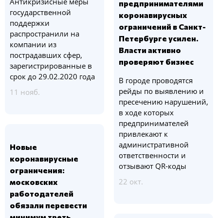
Антикризисные меры
предпринимателями
государственной
коронавирусных
поддержки
ограничений в Санкт-
распространили на
Петербурге усилен.
компании из
Власти активно
пострадавших сфер,
проверяют бизнес
зарегистрированные в
срок до 29.02.2020 года
В городе проводятся
рейды по выявлению и
11 нояб.
пресечению нарушений,
в ходе которых
предпринимателей
привлекают к
административной
Новые
ответственности и
коронавирусные
отзывают QR-коды
ограничения:
22 окт.
московских
работодателей
обязали перевести
минимум треть