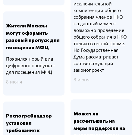
исключительной
компетенции общего
собрания членов НКО
на данный момент
Жители Москвы
возможно проведение
могут оформить
общего собрания в НКО
разовый пропуск для
только в очной форме.
посещения МФЦ
Но Государственная
Дума рассматривает
Появился новый вид
соответствующий
цифрового пропуска –
законопроект
для посещения МФЦ
8 июня
8 июня
Может ли
Роспотребнадзор
рассчитывать на
установил
меры поддержки на
требования к