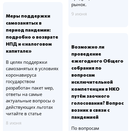
рынок.
9 июня
Меры поддержки
самозанятых в
период пандемии:
подробно о возврате
НПД и «налоговом
Возможно ли
капитале»
проведение
ежегодного Общего
В целях поддержки
собрания по
самозанятых в условиях
коронавируса
вопросам
государством
исключительной
разработан пакет мер,
компетенции в НКО
ответы на самые
путём заочного
актуальные вопросы о
голосования? Вопрос
действующих льготах
возник в связи с
читайте в статье
пандемией
8 июня
По вопросам