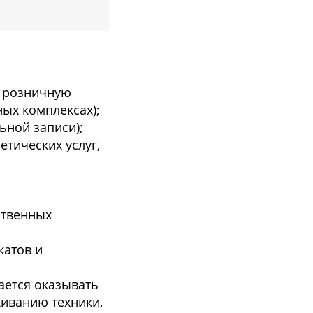
е розничную
ых комплексах);
ьной записи);
етических услуг,
ственных
катов и
ается оказывать
живанию техники,