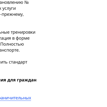
становлению №
 услуги
о-прежнему,
ьные тренировки
тация в форме
. Полностью
анспорте.
ить стандарт
.
ния для граждан
граничительных