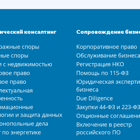
ческий консалтинг
Сопровождение бизн
ражные споры
Корпоративное право
ные споры
Обслуживание бизнес
и с недвижимостью
Регистрация НКО
овое право
Помощь по 115-ФЗ
вое право
Юридическая эксперти
бизнеса
лектуальная
венность
Due Diligence
рмационные
Закупки 44-ФЗ и 223-Ф
логии и защита данных
Опционные соглашен
онопольные дела
Включение в реестр
 по энергетике
российского ПО