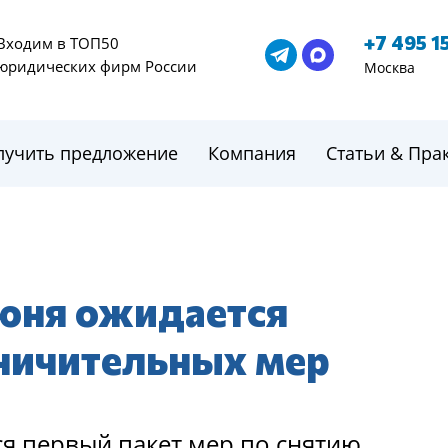
+7 495 1
Входим в ТОП50
юридических фирм России
Москва
лучить предложение
Компания
Статьи & Пра
июня ожидается
ничительных мер
ся первый пакет мер по снятию