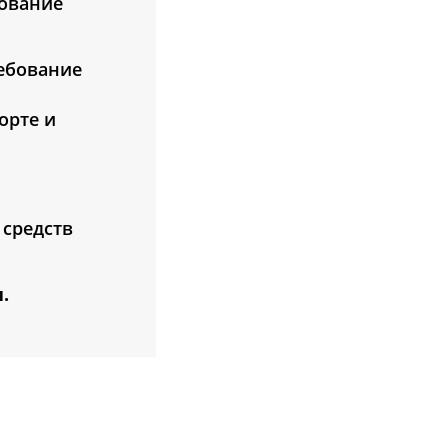
бование
ребование
орте и
 средств
.