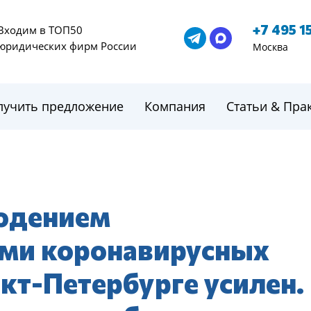
+7 495 1
Входим в ТОП50
юридических фирм России
Москва
лучить предложение
Компания
Статьи & Пра
людением
ми коронавирусных
кт-Петербурге усилен.