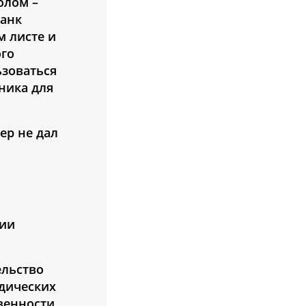
олом –
ланк
м листе и
ого
ьзоваться
ника для
ер не дал
нии
ельство
дических
твенности