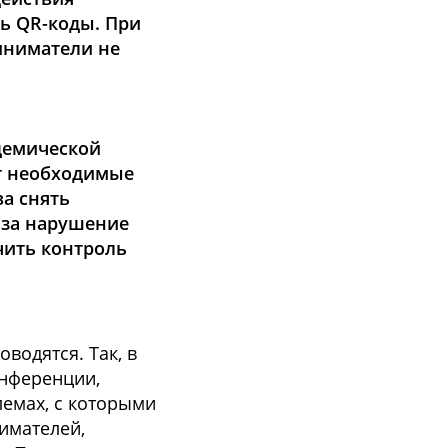
ь QR-коды. При
иниматели не
демической
т необходимые
ва снять
 за нарушение
чить контроль
водятся. Так, в
онференции,
емах, с которыми
имателей,