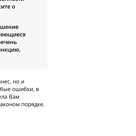
ите о
ушение
имеющиеся
речень
анкцию.
нес, но и
убые ошибки, в
ела Вам
законом порядке.