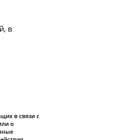
, в
щих в связи с
или о
енные
действия