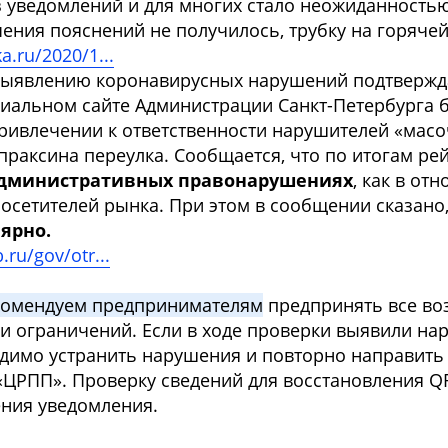
 уведомлений и для многих стало неожиданностью
ения пояснений не получилось, трубку на горячей
a.ru/2020/1...
ыявлению коронавирусных нарушений подтвержда
ициальном сайте Администрации Санкт-Петербурга 
ривлечении к ответственности нарушителей «мас
праксина переулка. Сообщается, что по итогам ре
 административных правонарушениях
, как в от
посетителей рынка. При этом в сообщении сказано
лярно.
ru/gov/otr...
комендуем предпринимателям
предпринять все в
и ограничений. Если в ходе проверки выявили на
димо устранить нарушения и повторно направить
«ЦРПП». Проверку сведений для восстановления Q
ения уведомления.