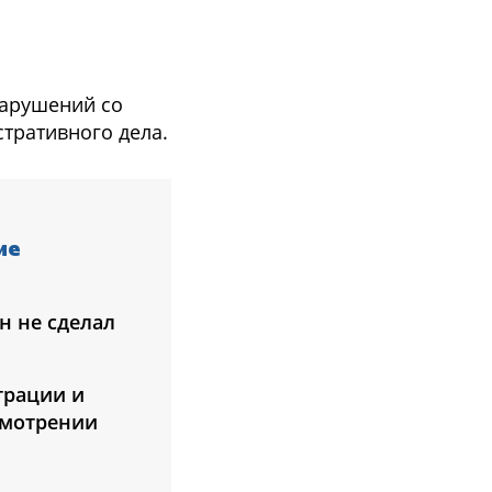
нарушений со
тративного дела.
ие
н не сделал
трации и
смотрении