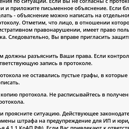
ния по ситуации. Если Вы не согласны с проток
ии и приложите письменное объяснение. Если б
елать - объяснение можно написать на отдельно
отоколу. Отметим, что лицо, в отношении котор
нистративном правонарушении, имеет право пол
. Следовательно, Вы вправе пригласить защит
ам должны разъяснить Ваши права. Если контрол
ответствующую запись в протоколе.
ротокола не оставались пустые графы, в которые
писать.
и копию протокола. Не расписывайтесь в получе
ротокола.
а и проясните ситуацию. Действующее законодат
амены штрафа на предупреждение для ИП и юри
ья 4.1.1 КоАП РФ). Если Вас привлекают к ответс