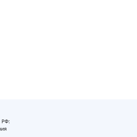
 РФ:
ния