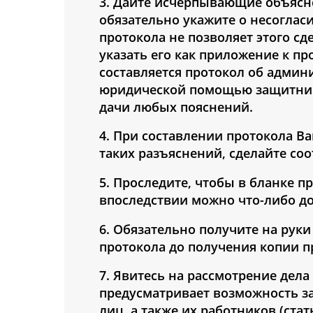
3. Дайте исчерпывающие объясне
обязательно укажите о несоглас
протокола не позволяет этого сд
указать его как приложение к пр
составляется протокол об адми
юридической помощью защитника
дачи любых пояснений.
4. При составлении протокола В
таких разъяснений, сделайте со
5. Проследите, чтобы в бланке п
впоследствии можно что-либо до
6. Обязательно получите на рук
протокола до получения копии п
7. Явитесь на рассмотрение дел
предусматривает возможность з
лиц, а также их работников (стат