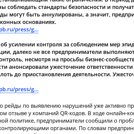
ы соблюдать стандарты безопасности и получат
ды могут быть аннулированы, а значит, предпр
аконных основаниях.
b.ru/press/g...
об усилении контроля за соблюдением мер эпи
ции, далеко не все предприниматели выполняю
контроль, несмотря на просьбы бизнес-сообщест
сти анонсировали ужесточение ответственности
плоть до приостановления деятельности. Ужесто
b.ru/press/g...
ко рейды по выявлению нарушений уже активно про
ом отзыве у компаний QR-кодов. В ходе онлайн-к
й политике, предприниматели сообщили о пробл
 контролирующими органами. По словам предприн