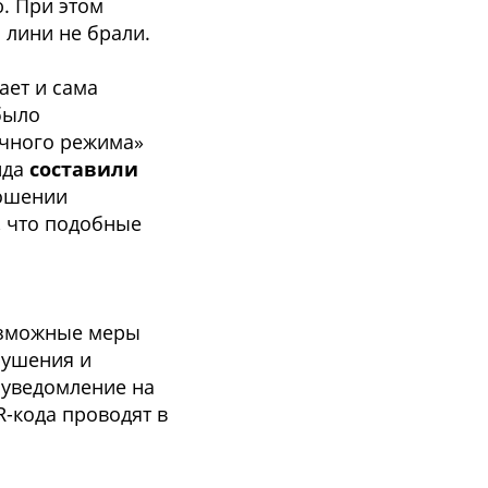
. При этом
 лини не брали.
ет и сама
было
очного режима»
йда
составили
ношении
, что подобные
озможные меры
рушения и
 уведомление на
R-кода проводят в