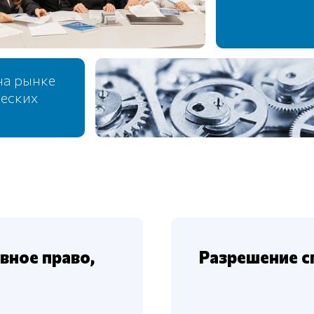
на рынке
еских
вное право,
Разрешение с