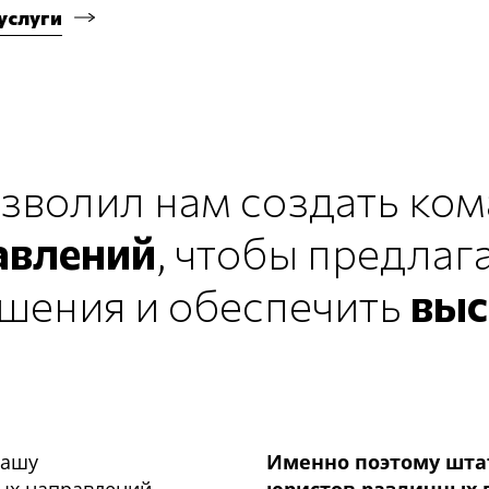
услуги
зволил нам создать ко
авлений
, чтобы предлаг
шения и обеспечить
выс
нашу
Именно поэтому шта