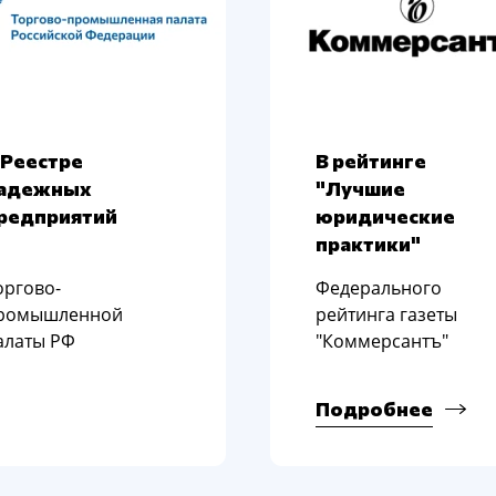
 Реестре
В рейтинге
адежных
"Лучшие
редприятий
юридические
практики"
oргoвo-
Федерального
рoмышленнoй
рейтинга газеты
алаты РФ
"Коммерсантъ"
Подробнее