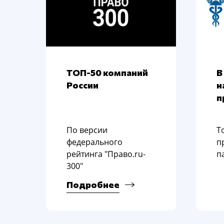
ТОП-50 компаний
В
России
н
п
По версии
Т
федерального
п
рейтинга "Право.ru-
п
300"
Подробнее