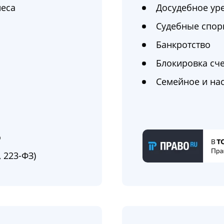
неса
Досудебное ур
Судебные спо
Банкротство
Блокировка сче
Семейное и на
о
 223-ФЗ)