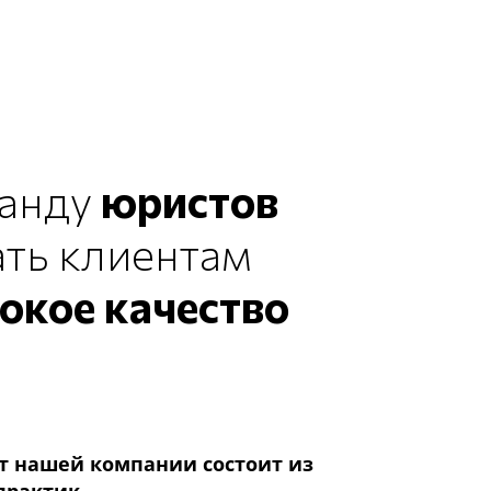
манду
юристов
ать клиентам
окое качество
т нашей компании состоит из