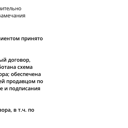
нительно
 замечания
лиентом принято
ый договор,
ботана схема
ора; обеспечена
ей продавцом по
ре и подписания
ра, в т.ч. по