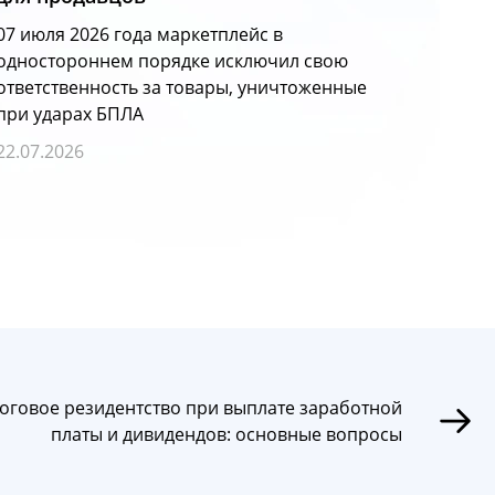
Не доп
откры
07 июля 2026 года маркетплейс в
групп
одностороннем порядке исключил свою
конку
ответственность за товары, уничтоженные
при ударах БПЛА
26.06.
22.07.2026
оговое резидентство при выплате заработной
платы и дивидендов: основные вопросы