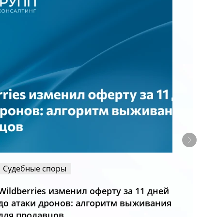
Судебные споры
Наша
Wildberries изменил оферту за 11 дней
Сохра
до атаки дронов: алгоритм выживания
000 р
для продавцов