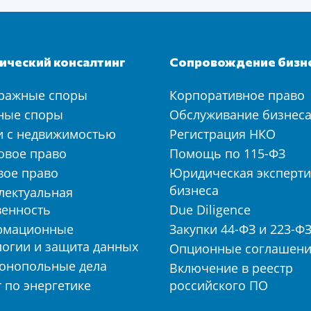
ческий консалтинг
Сопровождение бизн
ражные споры
Корпоративное право
ные споры
Обслуживание бизнес
и с недвижимостью
Регистрация НКО
овое право
Помощь по 115-ФЗ
вое право
Юридическая эксперти
бизнеса
лектуальная
венность
Due Diligence
рмационные
Закупки 44-ФЗ и 223-Ф
логии и защита данных
Опционные соглашен
онопольные дела
Включение в реестр
 по энергетике
российского ПО