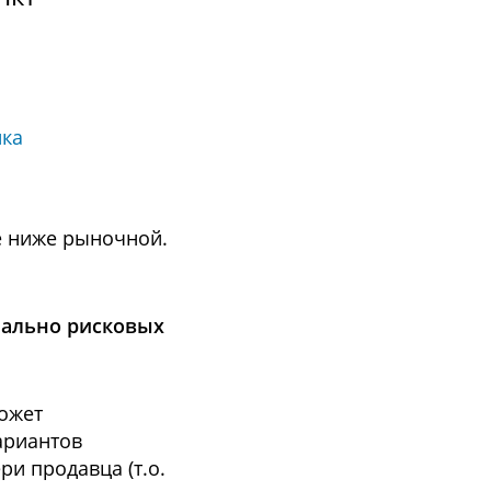
ика
е ниже рыночной.
иально рисковых
может
ариантов
и продавца (т.о.