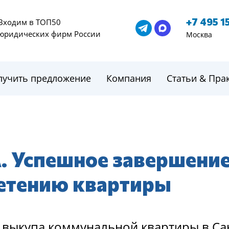
+7 495 1
Входим в ТОП50
юридических фирм России
Москва
лучить предложение
Компания
Статьи & Пра
 Успешное завершени
ретению квартиры
 выкупа коммунальной квартиры в Са