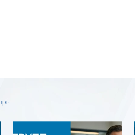
е
оры