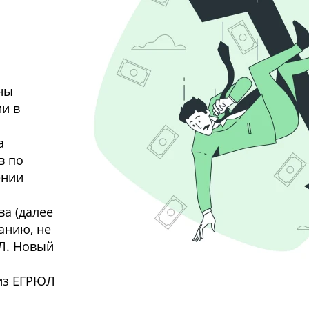
ны
ии в
а
в по
ении
а (далее
анию, не
Л. Новый
из ЕГРЮЛ