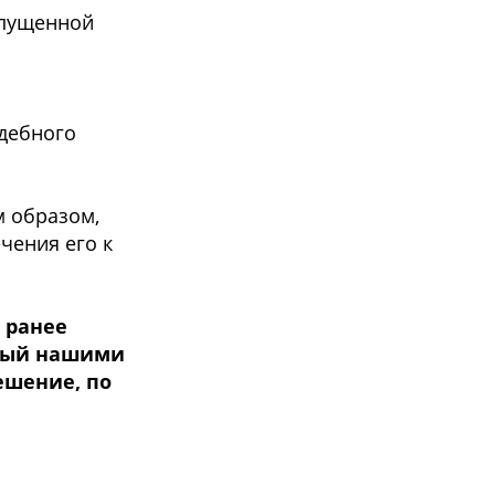
упущенной
удебного
м образом,
чения его к
 ранее
нный нашими
ешение, по