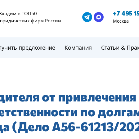
+7 495 1
Входим в ТОП50
юридических фирм России
Москва
лучить предложение
Компания
Статьи & Пра
ителя от привлечения
етственности по долга
а (Дело А56-61213/202