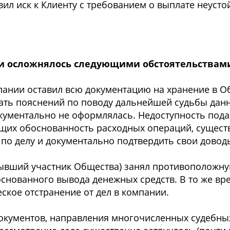
ил иск к Клиенту с требованием о выплате неусто
ни осложнялось следующими обстоятельствам
мпании оставил всю документацию на хранение в О
дать пояснений по поводу дальнейшей судьбы дан
окументально не оформлялась. Недоступность под
щих обоснованность расходных операций, сущест
по делу и документально подтвердить свои довод
 (бывший участник Общества) занял противоположн
снованного вывода денежных средств. В то же вр
еское отстранение от дел в компании.
документов, направления многочисленных судебны