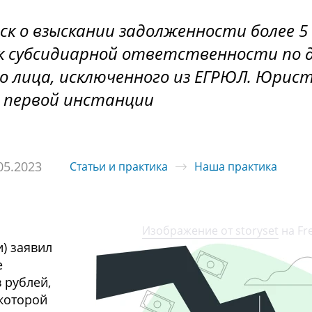
к о взыскании задолженности более 5
 к субсидиарной ответственности по 
о лица, исключенного из ЕГРЮЛ. Юрис
 в первой инстанции
05.2023
Статьи и практика
Наша практика
Изображение от storyset
на Fr
и) заявил
е
 рублей,
которой