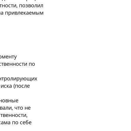
тности, позволил
ала привлекаемым
оменту
ственности по
контролирующих
иска (после
сновные
вали, что не
твенности,
сама по себе