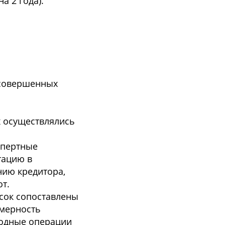
а 2 года).
 совершенных
х осуществлялись
спертные
тацию в
нию кредитора,
т.
сок сопоставлены
омерность
ходные операции