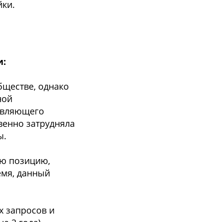
йки.
и:
бществе, однако
ной
авляющего
венно затрудняла
ы.
ую позицию,
емя, данный
х запросов и