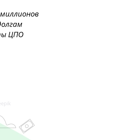
 миллионов
долгам
ты ЦПО
eepik