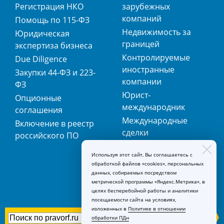
Регистрация НКО
зарубежных
компаний
Помощь по 115-ФЗ
Недвижимость за
Юридическая
границей
экспертиза бизнеса
Контролируемые
Due Diligence
иностранные
Закупки 44-ФЗ и 223-
компании
ФЗ
Юрист-
Опционные
международник
соглашения
Международные
Включение в реестр
сделки
российского ПО
Международная
Используя этот сайт, Вы соглашаетесь с
регистрация
обработкой файлов «cookies», персональных
товарных знаков
данных, собираемых посредством
метрической программы «Яндекс.Метрика», в
целях бесперебойной работы и аналитики
посещаемости сайта на условиях,
изложенных в
Политике в отношении
обработки ПДн