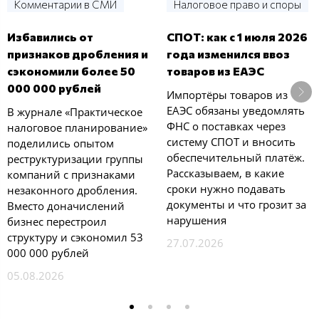
Комментарии в СМИ
Налоговое право и споры
Избавились от
СПОТ: как с 1 июля 2026
признаков дробления и
года изменился ввоз
сэкономили более 50
товаров из ЕАЭС
000 000 рублей
Импортёры товаров из
ЕАЭС обязаны уведомлять
В журнале «Практическое
ФНС о поставках через
налоговое планирование»
систему СПОТ и вносить
поделились опытом
обеспечительный платёж.
реструктуризации группы
Рассказываем, в какие
компаний с признаками
сроки нужно подавать
незаконного дробления.
документы и что грозит за
Вместо доначислений
нарушения
бизнес перестроил
структуру и сэкономил 53
27.07.2026
000 000 рублей
05.08.2026