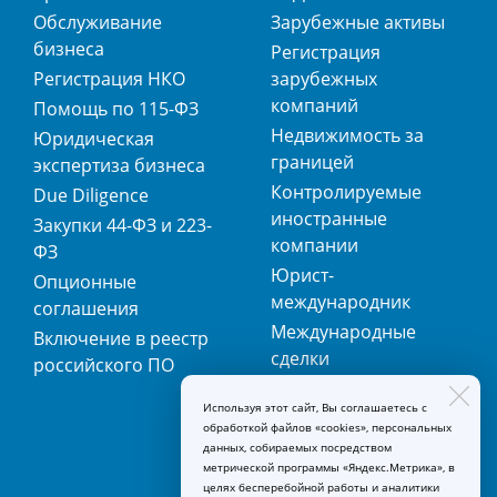
Обслуживание
Зарубежные активы
бизнеса
Регистрация
Регистрация НКО
зарубежных
компаний
Помощь по 115-ФЗ
Недвижимость за
Юридическая
границей
экспертиза бизнеса
Контролируемые
Due Diligence
иностранные
Закупки 44-ФЗ и 223-
компании
ФЗ
Юрист-
Опционные
международник
соглашения
Международные
Включение в реестр
сделки
российского ПО
Международная
Используя этот сайт, Вы соглашаетесь с
регистрация
обработкой файлов «cookies», персональных
товарных знаков
данных, собираемых посредством
метрической программы «Яндекс.Метрика», в
целях бесперебойной работы и аналитики