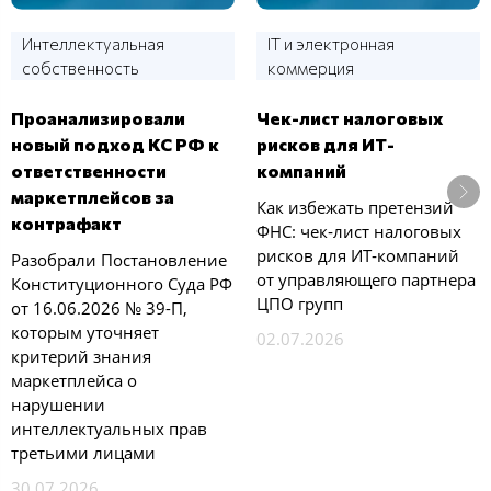
Интеллектуальная
IT и электронная
собственность
коммерция
Проанализировали
Чек-лист налоговых
новый подход КС РФ к
рисков для ИТ-
ответственности
компаний
маркетплейсов за
Как избежать претензий
контрафакт
ФНС: чек‑лист налоговых
рисков для ИТ‑компаний
Разобрали Постановление
от управляющего партнера
Конституционного Суда РФ
ЦПО групп
от 16.06.2026 № 39-П,
которым уточняет
02.07.2026
критерий знания
маркетплейса о
нарушении
интеллектуальных прав
третьими лицами
30.07.2026