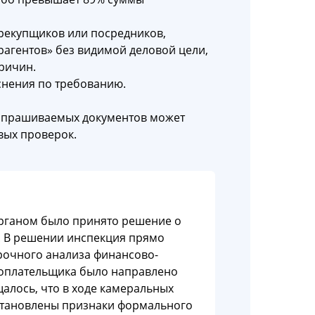
ерекупщиков или посредников,
рагентов» без видимой деловой цели,
ричин.
снения по требованию.
запрашиваемых документов может
вых проверок.
рганом было принято решение о
. В решении инспекция прямо
ерочного анализа финансово-
гоплательщика было направлено
алось, что в ходе камеральных
становлены признаки формального