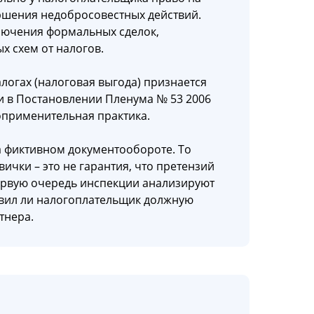
вершения недобросовестных действий.
лючения формальных сделок,
х схем от налогов.
логах (налоговая выгода) признается
 и в Постановлении Пленума № 53 2006
оприменительная практика.
 фиктивном документообороте. То
ички – это не гарантия, что претензий
первую очередь инспекции анализируют
явил ли налогоплательщик должную
тнера.