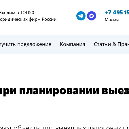
+7 495 1
Входим в ТОП50
юридических фирм России
Москва
лучить предложение
Компания
Статьи & Пра
при планировании вые
ают объекты для выездных налоговых п