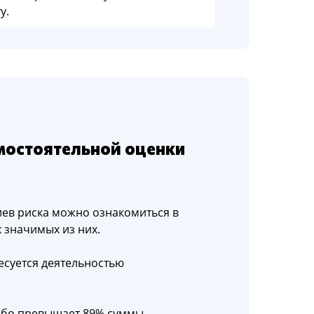
у.
мостоятельной оценки
ев риска можно ознакомиться в
 значимых из них.
есуется деятельностью
ибо превышает 89% суммы