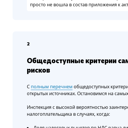
просто не вошла в состав приложения к акт
2
Общедоступные критерии са
рисков
С
полным перечнем
общедоступных критери
открытых источниках. Остановимся на самых
Инспекция с высокой вероятностью заинтер
налогоплательщика в случаях, когда:
Доля налоговых вычетов по НДС равна л