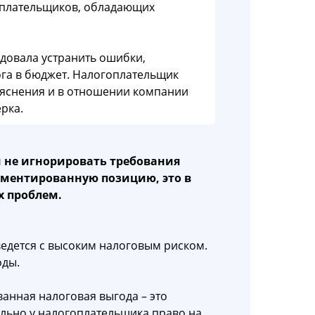
оплательщиков, обладающих
довала устранить ошибки,
га в бюджет. Налогоплательщик
ояснения и в отношении компании
рка.
 не игнорировать требования
гументированную позицию, это в
 проблем.
едется с высоким налоговым риском.
оды.
анная налоговая выгода – это
ально у налогоплательщика право на