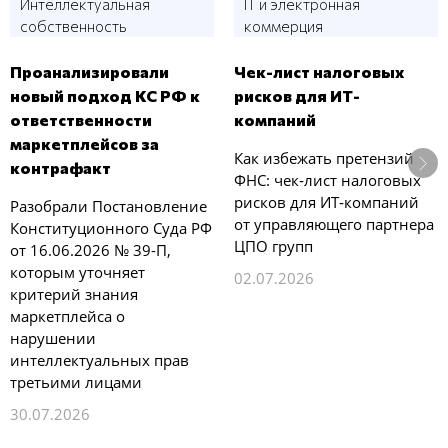
Интеллектуальная
IT и электронная
собственность
коммерция
Проанализировали
Чек-лист налоговых
новый подход КС РФ к
рисков для ИТ-
ответственности
компаний
маркетплейсов за
Как избежать претензий
контрафакт
ФНС: чек‑лист налоговых
рисков для ИТ‑компаний
Разобрали Постановление
от управляющего партнера
Конституционного Суда РФ
ЦПО групп
от 16.06.2026 № 39-П,
которым уточняет
02.07.2026
критерий знания
маркетплейса о
нарушении
интеллектуальных прав
третьими лицами
30.07.2026