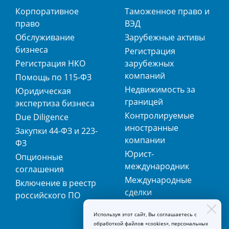
Корпоративное
Таможенное право и
право
ВЭД
Обслуживание
Зарубежные активы
бизнеса
Регистрация
Регистрация НКО
зарубежных
компаний
Помощь по 115-ФЗ
Недвижимость за
Юридическая
границей
экспертиза бизнеса
Контролируемые
Due Diligence
иностранные
Закупки 44-ФЗ и 223-
компании
ФЗ
Юрист-
Опционные
международник
соглашения
Международные
Включение в реестр
сделки
российского ПО
Международная
Используя этот сайт, Вы соглашаетесь с
регистрация
обработкой файлов «cookies», персональных