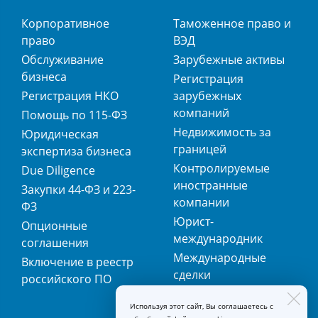
Корпоративное
Таможенное право и
право
ВЭД
Обслуживание
Зарубежные активы
бизнеса
Регистрация
Регистрация НКО
зарубежных
компаний
Помощь по 115-ФЗ
Недвижимость за
Юридическая
границей
экспертиза бизнеса
Контролируемые
Due Diligence
иностранные
Закупки 44-ФЗ и 223-
компании
ФЗ
Юрист-
Опционные
международник
соглашения
Международные
Включение в реестр
сделки
российского ПО
Международная
Используя этот сайт, Вы соглашаетесь с
регистрация