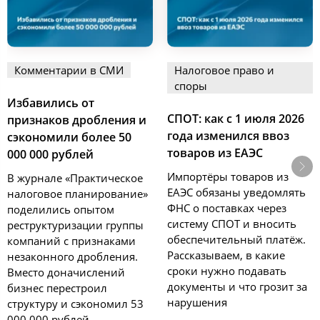
Комментарии в СМИ
Налоговое право и
споры
Избавились от
СПОТ: как с 1 июля 2026
признаков дробления и
года изменился ввоз
сэкономили более 50
товаров из ЕАЭС
000 000 рублей
Импортёры товаров из
В журнале «Практическое
ЕАЭС обязаны уведомлять
налоговое планирование»
ФНС о поставках через
поделились опытом
систему СПОТ и вносить
реструктуризации группы
обеспечительный платёж.
компаний с признаками
Рассказываем, в какие
незаконного дробления.
сроки нужно подавать
Вместо доначислений
документы и что грозит за
бизнес перестроил
нарушения
структуру и сэкономил 53
000 000 рублей