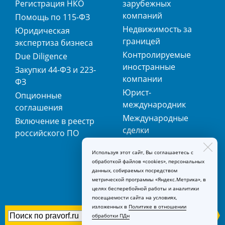
Регистрация НКО
зарубежных
компаний
Помощь по 115-ФЗ
Недвижимость за
Юридическая
границей
экспертиза бизнеса
Контролируемые
Due Diligence
иностранные
Закупки 44-ФЗ и 223-
компании
ФЗ
Юрист-
Опционные
международник
соглашения
Международные
Включение в реестр
сделки
российского ПО
Международная
Используя этот сайт, Вы соглашаетесь с
регистрация
обработкой файлов «cookies», персональных
товарных знаков
данных, собираемых посредством
метрической программы «Яндекс.Метрика», в
целях бесперебойной работы и аналитики
посещаемости сайта на условиях,
изложенных в
Политике в отношении
обработки ПДн