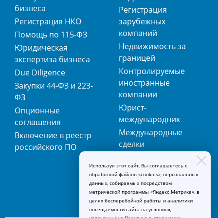
бизнеса
Регистрация
Регистрация НКО
зарубежных
компаний
Помощь по 115-ФЗ
Недвижимость за
Юридическая
границей
экспертиза бизнеса
Контролируемые
Due Diligence
иностранные
Закупки 44-ФЗ и 223-
компании
ФЗ
Юрист-
Опционные
международник
соглашения
Международные
Включение в реестр
сделки
российского ПО
Международная
Используя этот сайт, Вы соглашаетесь с
регистрация
обработкой файлов «cookies», персональных
товарных знаков
данных, собираемых посредством
метрической программы «Яндекс.Метрика», в
целях бесперебойной работы и аналитики
посещаемости сайта на условиях,