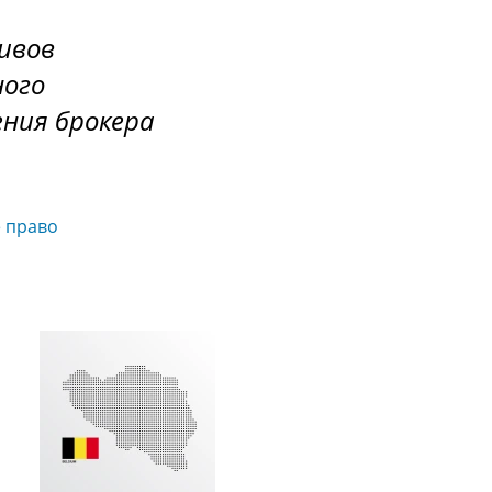
ивов
ного
ения брокера
 право