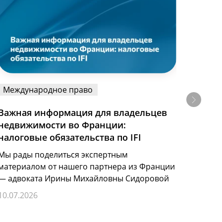
Международное право
Межд
Важная информация для владельцев
Бизне
недвижимости во Франции:
сопро
налоговые обязательства по IFI
Казахс
рынок
Мы рады поделиться экспертным
рабоч
материалом от нашего партнера из Франции
— адвоката Ирины Михайловны Сидоровой
26.06.
10.07.2026