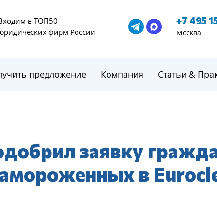
+7 495 1
Входим в ТОП50
юридических фирм России
Москва
лучить предложение
Компания
Статьи & Пра
одобрил заявку гражд
замороженных в Eurocl