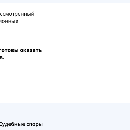
рассмотренный
ционные
готовы оказать
в.
Судебные споры