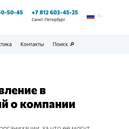
50-50-45
+7 812 603-45-25
Ru
Санкт-Петербург
ктика
Контакты
Поиск 🔎
вление в
ий о компании
рганизации, за что ее могут