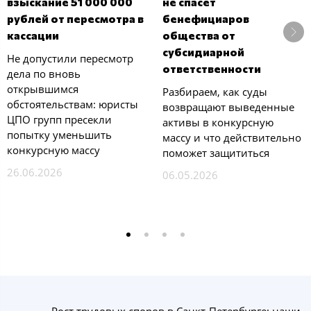
взыскание 51 000 000
не спасет
рублей от пересмотра в
бенефициаров
кассации
общества от
субсидиарной
Не допустили пересмотр
ответственности
дела по вновь
открывшимся
Разбираем, как суды
обстоятельствам: юристы
возвращают выведенные
ЦПО групп пресекли
активы в конкурсную
попытку уменьшить
массу и что действительно
конкурсную массу
поможет защититься
26.06.2026
06.05.2026
Рост трудовых споров в Санкт-Петербурге: наши