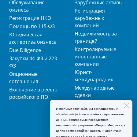
Обслуживание
Зарубежные активы
бизнеса
Регистрация
Регистрация НКО
зарубежных
компаний
Помощь по 115-ФЗ
Недвижимость за
Юридическая
границей
экспертиза бизнеса
Контролируемые
Due Diligence
иностранные
Закупки 44-ФЗ и 223-
компании
ФЗ
Юрист-
Опционные
международник
соглашения
Международные
Включение в реестр
сделки
российского ПО
Международная
Используя этот сайт, Вы соглашаетесь с
регистрация
обработкой файлов «cookies», персональных
товарных знаков
данных, собираемых посредством
метрической программы «Яндекс.Метрика», в
целях бесперебойной работы и аналитики
посещаемости сайта на условиях,