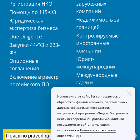
Регистрация НКО
зарубежных
компаний
Помощь по 115-ФЗ
Недвижимость за
Юридическая
границей
экспертиза бизнеса
Контролируемые
Due Diligence
иностранные
Закупки 44-ФЗ и 223-
компании
ФЗ
Юрист-
Опционные
международник
соглашения
Международные
Включение в реестр
сделки
российского ПО
Международная
Используя этот сайт, Вы соглашаетесь с
регистрация
обработкой файлов «cookies», персональных
товарных знаков
данных, собираемых посредством
метрической программы «Яндекс.Метрика», в
целях бесперебойной работы и аналитики
посещаемости сайта на условиях,
изложенных в
Политике в отношении
обработки ПДн