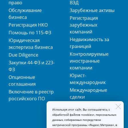
право
ВЭД
Обслуживание
Зарубежные активы
бизнеса
Регистрация
Регистрация НКО
зарубежных
компаний
Помощь по 115-ФЗ
Недвижимость за
Юридическая
границей
экспертиза бизнеса
Контролируемые
Due Diligence
иностранные
Закупки 44-ФЗ и 223-
компании
ФЗ
Юрист-
Опционные
международник
соглашения
Международные
Включение в реестр
сделки
российского ПО
Международная
Используя этот сайт, Вы соглашаетесь с
регистрация
обработкой файлов «cookies», персональных
товарных знаков
данных, собираемых посредством
метрической программы «Яндекс.Метрика», в